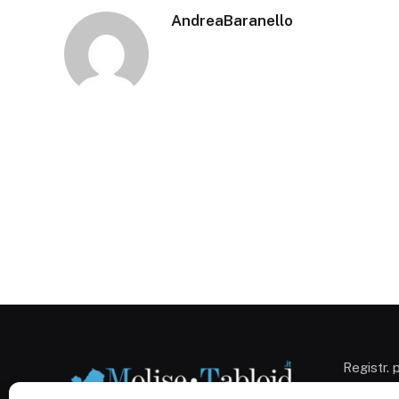
AndreaBaranello
Registr. 
Campobas