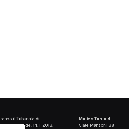
presso il Tribunale di
Molise Tabloid
so: 3/2013 del 14.11.2013,
Viale Manzoni, 38