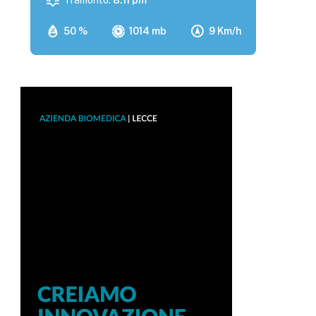
Tramonto:
8:11 pm
50 %
1014 mb
9 Km/h
p