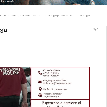
»
ia Rigopiano, sei indagati
hotel-rigopiano-travolto-valanga
nga
0