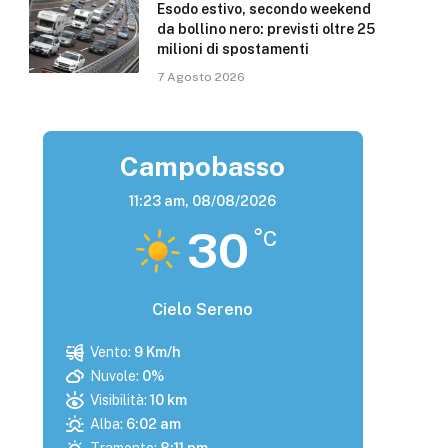
Esodo estivo, secondo weekend
da bollino nero: previsti oltre 25
milioni di spostamenti
7 Agosto 2026
Campobasso
11:23 am,
08/08/2026
30
°C
Cielo Sereno
Vento:
9 Km/h
Nuvole:
0%
Visibilità:
10 km
Alba:
6:02 am