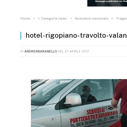
»
»
»
Home
1. Categorie news
Notiziario nazionale
Traged
hotel-rigopiano-travolto-vala
DI
ANDREABARANELLO
DEL
27 APRILE 2017