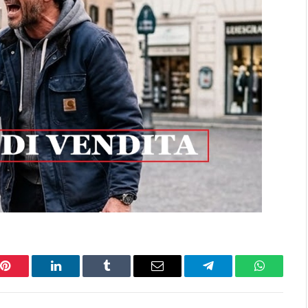
Pinterest
LinkedIn
Tumblr
Email
Telegram
WhatsAp