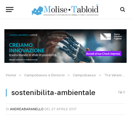
»
»
»
Home
Campobasso e Dintorni
Campobasso
‘Tra Veleni e Ben Essere’, dibattito su sostenibilità ambientale e umana
sostenibilita-ambientale
0
DI
ANDREABARANELLO
DEL
27 APRILE 2017