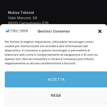
Molise Tabloid
Viale Manzoni, 38
86100 Campobasso (CB)
Gestisci Consenso
Tel.
+39 3333169466
Per fornire le migliori esperienze, utilizziamo tecnologie come i
Scrivici a:
cookie per memorizzare e/o accedere alle informazioni del
info@molisetabloid.it
dispositivo. Il consenso a queste tecnologie ci permetterà di
elaborare dati come il comportamento di navigazione o ID unici su
commerciale@molisetabloid.it
questo sito. Non acconsentire o ritirare il consenso può influire
negativamente su alcune caratteristiche e funzioni.
Disclaimer
ACCETTA
Privacy Policy
Cookie Policy (UE)
NEGA