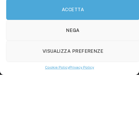
ACCETTA
Molise Tabloid
Viale Manzoni, 38
86100 Campobasso (CB)
NEGA
Tel.
+39 3333169466
VISUALIZZA PREFERENZE
Scrivici a:
info@molisetabloid.it
Cookie Policy
Privacy Policy
commerciale@molisetabloid.it
Disclaimer
Privacy Policy
Cookie Policy (UE)