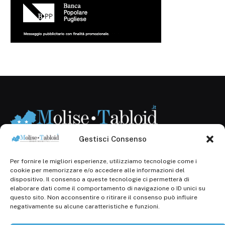
Gestisci Consenso
Per fornire le migliori esperienze, utilizziamo tecnologie come i
Registr. presso il Tribunale di Campobasso: 3/2013 del
cookie per memorizzare e/o accedere alle informazioni del
14.11.2013, Cron. 1254
dispositivo. Il consenso a queste tecnologie ci permetterà di
elaborare dati come il comportamento di navigazione o ID unici su
Roc: iscrizione n° 25549 (Prot. 1138/com/15 del
questo sito. Non acconsentire o ritirare il consenso può influire
30.04.2015)
negativamente su alcune caratteristiche e funzioni.
P.Iva: 01707150700