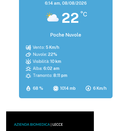
6:14 am,
08/08/2026
22
°C
Poche Nuvole
Vento:
5 Km/h
Nuvole:
22%
Visibilità:
10 km
Alba:
6:02 am
Tramonto:
8:11 pm
68 %
1014 mb
6 Km/h