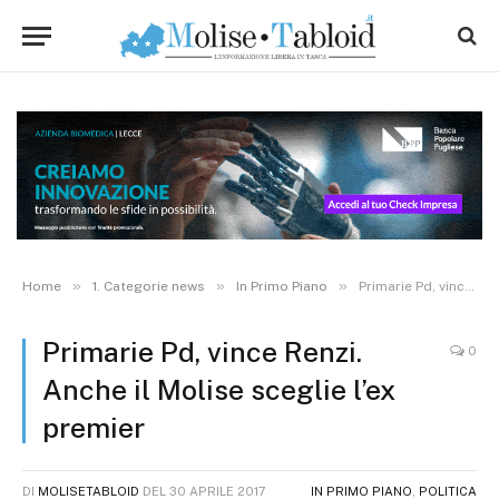
»
»
»
Home
1. Categorie news
In Primo Piano
Primarie Pd, vince Renzi. Anche il Molise sceglie l’ex premier
Primarie Pd, vince Renzi.
0
Anche il Molise sceglie l’ex
premier
DI
MOLISETABLOID
DEL
30 APRILE 2017
IN PRIMO PIANO
,
POLITICA