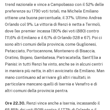
trend nazionale e vince a Campobasso con il 52% delle
preferenze su 1790 voti totali, ma Michele Emiliano
ottiene una buona percentuale, il 37%. Ultimo Andrea
Orlando col 9%. La vittoria di Renzi è netta a Termoli,
dove l’ex premier incassa l’80% dei voti (880) contro
l’11,6% di Emiliano e il 6,1% di Orlando (128 e 67). Poi ci
sono altri comuni della provincia, come Guglionesi,
Petacciato, Portocannone, Montenero di Bisaccia,
Oratino, Bojano, Gambatesa, Pietracatella, Sant’Elia a
Pianisi: in tutti Renzi ha vinto, anche se in alcuni centri
in maniera più netta, in altri avvicinato da Emiliano. Man
mano continuano ad arrivare gli altri risultati, in
particolare mancano quelli di Isernia e Venafro e di
altri comuni della provincia pentra.
Ore 22.30.
Renzi vince anche a Isernia, incassando il
65,85% dei voti (509) contro il 17,7% di Orlando e il