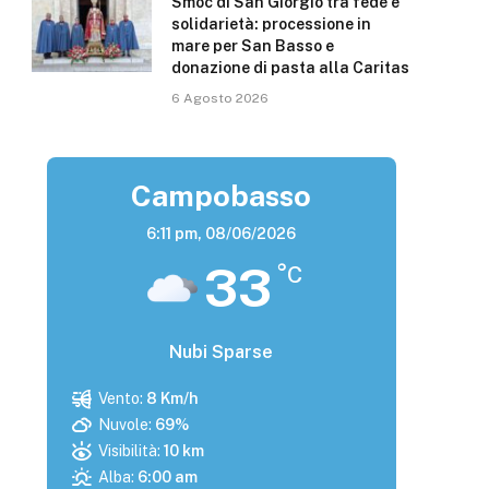
Smoc di San Giorgio tra fede e
solidarietà: processione in
mare per San Basso e
donazione di pasta alla Caritas
6 Agosto 2026
Campobasso
6:11 pm,
08/06/2026
33
°C
Nubi Sparse
Vento:
8 Km/h
Nuvole:
69%
Visibilità:
10 km
Alba:
6:00 am