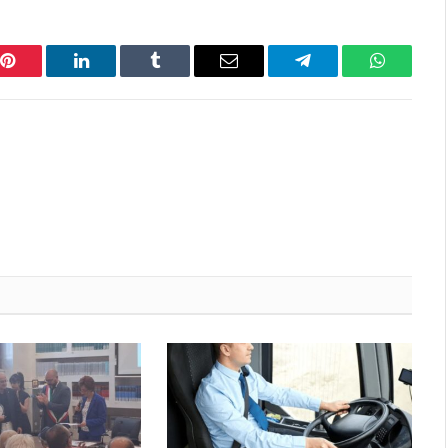
Pinterest
LinkedIn
Tumblr
Email
Telegram
WhatsAp