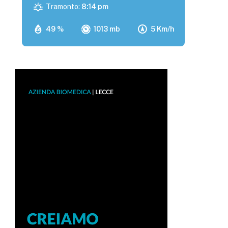
Tramonto:
8:14 pm
49 %
1013 mb
5 Km/h