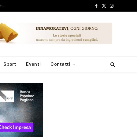
ari, 6 milioni dai Fondi Europei per le borse di studio
Facebook
X
Instagram
(Twitter)
Sport
Eventi
Contatti