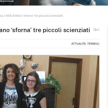
a, l’IISS Alfano ‘sforna’ tre piccoli scienziati
ano ‘sforna’ tre piccoli scienziati
0
ATTUALITÀ
,
TERMOLI