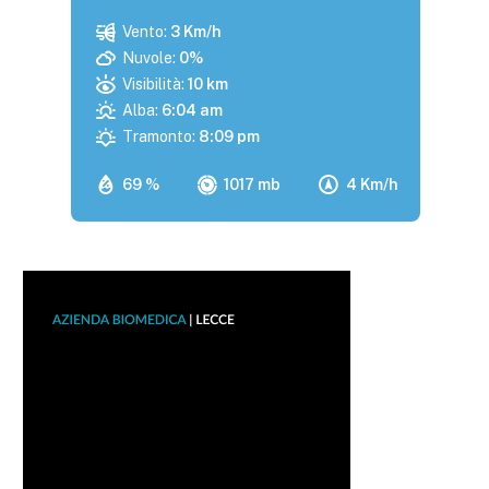
Vento:
3 Km/h
Nuvole:
0%
Visibilità:
10 km
Alba:
6:04 am
Tramonto:
8:09 pm
69 %
1017 mb
4 Km/h