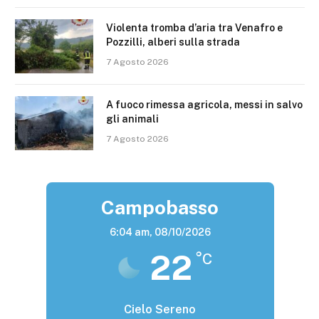
Violenta tromba d’aria tra Venafro e
Pozzilli, alberi sulla strada
7 Agosto 2026
A fuoco rimessa agricola, messi in salvo
gli animali
7 Agosto 2026
Campobasso
6:04 am,
08/10/2026
22
°C
Cielo Sereno