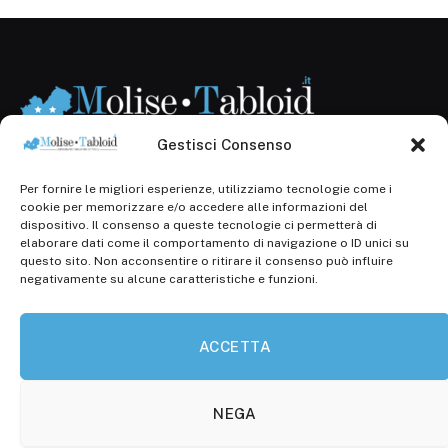
Gestisci Consenso
Per fornire le migliori esperienze, utilizziamo tecnologie come i
Registr. presso il Tribunale di Campobasso: 3/2013 del
cookie per memorizzare e/o accedere alle informazioni del
14.11.2013, Cron. 1254
dispositivo. Il consenso a queste tecnologie ci permetterà di
elaborare dati come il comportamento di navigazione o ID unici su
Roc: iscrizione n° 25549 (Prot. 1138/com/15 del
questo sito. Non acconsentire o ritirare il consenso può influire
30.04.2015)
negativamente su alcune caratteristiche e funzioni.
P.Iva: 01707150700
ACCETTA
Molise Tabloid
Viale Manzoni, 38
86100 Campobasso (CB)
NEGA