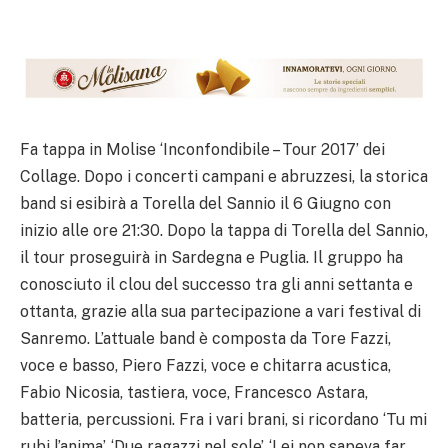
Fa tappa in Molise ‘Inconfondibile – Tour 2017’ dei
Collage. Dopo i concerti campani e abruzzesi, la storica
band si esibirà a Torella del Sannio il 6 Giugno con
inizio alle ore 21:30. Dopo la tappa di Torella del Sannio,
il tour proseguirà in Sardegna e Puglia. Il gruppo ha
conosciuto il clou del successo tra gli anni settanta e
ottanta, grazie alla sua partecipazione a vari festival di
Sanremo. L’attuale band è composta da Tore Fazzi,
voce e basso, Piero Fazzi, voce e chitarra acustica,
Fabio Nicosia, tastiera, voce, Francesco Astara,
batteria, percussioni. Fra i vari brani, si ricordano ‘Tu mi
rubi l’anima’, ‘Due ragazzi nel sole’, ‘Lei non sapeva far