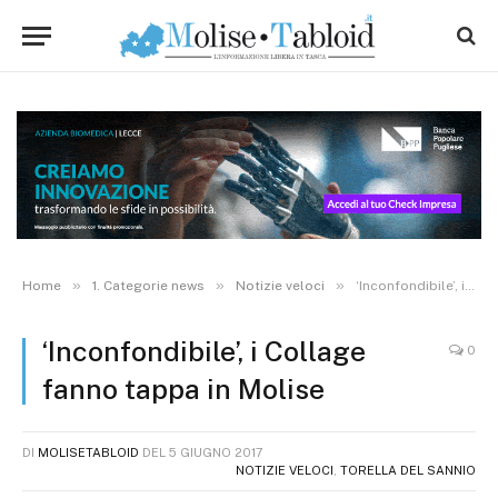
»
»
»
Home
1. Categorie news
Notizie veloci
‘Inconfondibile’, i Collage fanno tappa in Molise
‘Inconfondibile’, i Collage
0
fanno tappa in Molise
DI
MOLISETABLOID
DEL
5 GIUGNO 2017
NOTIZIE VELOCI
,
TORELLA DEL SANNIO