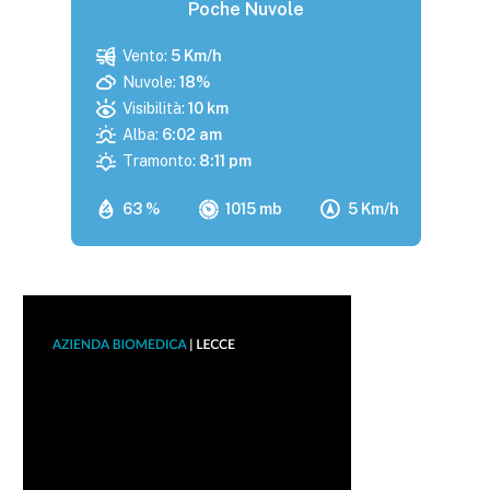
Poche Nuvole
Vento:
5 Km/h
Nuvole:
18%
Visibilità:
10 km
Alba:
6:02 am
Tramonto:
8:11 pm
63 %
1015 mb
5 Km/h