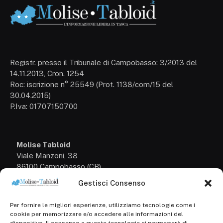
Registr. presso il Tribunale di Campobasso: 3/2013 del
14.11.2013, Cron. 1254
Roc: iscrizione n° 25549 (Prot. 1138/com/15 del
30.04.2015)
P.Iva: 01707150700
Molise Tabloid
Viale Manzoni, 38
86100 Campobasso (CB)
Gestisci Consenso
Tel.
+39 3333169466
Per fornire le migliori esperienze, utilizziamo tecnologie come i
Scrivici a:
cookie per memorizzare e/o accedere alle informazioni del
info@molisetabloid.it