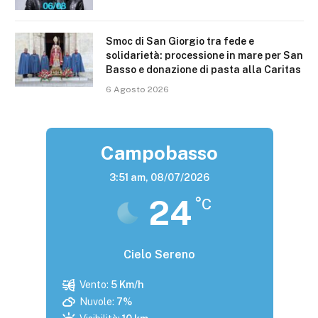
Smoc di San Giorgio tra fede e
solidarietà: processione in mare per San
Basso e donazione di pasta alla Caritas
6 Agosto 2026
Campobasso
3:51 am,
08/07/2026
24
°C
Cielo Sereno
Vento:
5 Km/h
Nuvole:
7%