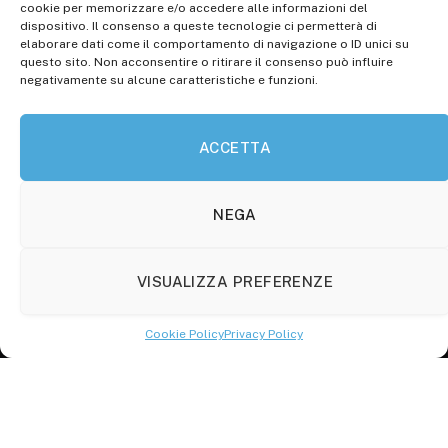
Registr. presso il Tribunale di Campobasso: 3/2013 del
cookie per memorizzare e/o accedere alle informazioni del
14.11.2013, Cron. 1254
dispositivo. Il consenso a queste tecnologie ci permetterà di
elaborare dati come il comportamento di navigazione o ID unici su
Roc: iscrizione n° 25549 (Prot. 1138/com/15 del
questo sito. Non acconsentire o ritirare il consenso può influire
30.04.2015)
negativamente su alcune caratteristiche e funzioni.
P.Iva: 01707150700
ACCETTA
Molise Tabloid
Viale Manzoni, 38
86100 Campobasso (CB)
NEGA
Tel.
+39 3333169466
VISUALIZZA PREFERENZE
Scrivici a:
info@molisetabloid.it
Cookie Policy
Privacy Policy
commerciale@molisetabloid.it
Disclaimer