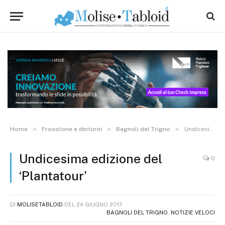
»
»
»
Home
Frosolone e dintorni
Bagnoli del Trigno
Undicesima edizione del ‘Plantatour’
Undicesima edizione del
0
‘Plantatour’
DI
MOLISETABLOID
DEL
24 GIUGNO 2017
BAGNOLI DEL TRIGNO
,
NOTIZIE VELOCI