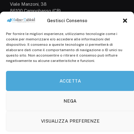
Viale Manzoni, 38
86100 Campobasso (CB)
Gestisci Consenso
Tel.
+39 3333169466
Per fornire le migliori esperienze, utilizziamo tecnologie come i
Scrivici a:
cookie per memorizzare e/o accedere alle informazioni del
info@molisetabloid.it
dispositivo. Il consenso a queste tecnologie ci permetterà di
elaborare dati come il comportamento di navigazione o ID unici su
commerciale@molisetabloid.it
questo sito. Non acconsentire o ritirare il consenso può influire
negativamente su alcune caratteristiche e funzioni.
Disclaimer
ACCETTA
Privacy Policy
Cookie Policy (UE)
NEGA
VISUALIZZA PREFERENZE
© 2026 Molisetabloid -Powered by
Robarts
.