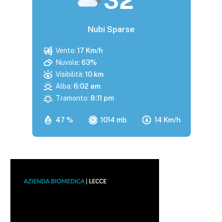
32
Nubi Sparse
Vento:
17 Km/h
Nuvole:
63%
Visibilità:
10 km
Alba:
6:02 am
Tramonto:
8:11 pm
47 %
1014 mb
14 Km/h