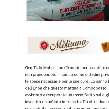
Ore 11.
In Molise non c’è modo per assistere u
non prendendolo in carico come cittadini priva
le spese necessarie per le sue cure. Lo sanno 
dell’Enpa che questa mattina a Campobasso i
avvistato e recuperato un tasso ferito sul cigl
investito da un’auto in transito. Da oltre due o
una scatola ma ci vorrebbe un veterinario per f