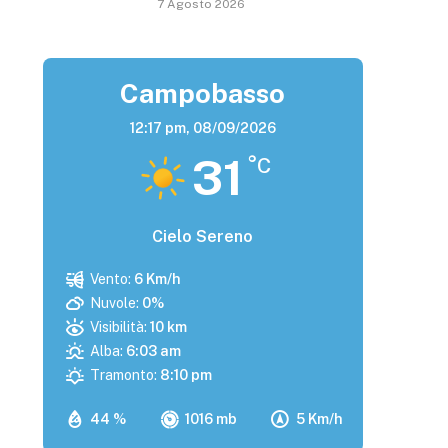
7 Agosto 2026
Campobasso
12:17 pm,
08/09/2026
31
°C
Cielo Sereno
Vento:
6 Km/h
Nuvole:
0%
Visibilità:
10 km
Alba:
6:03 am
Tramonto:
8:10 pm
44 %
1016 mb
5 Km/h