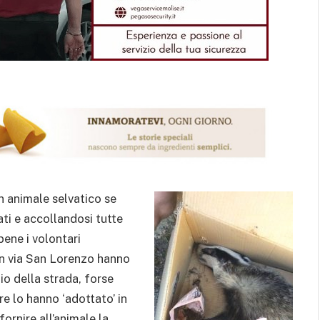
n animale selvatico se
ti e accollandosi tutte
bene i volontari
n via San Lorenzo hanno
io della strada, forse
re lo hanno ‘adottato’ in
ornire all’animale la