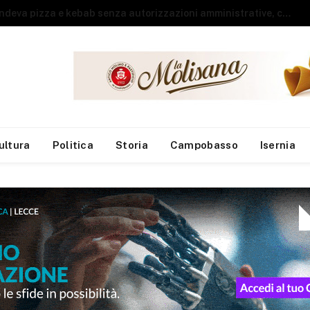
Vendeva pizza e kebab senza autorizzazioni amministrative, chiuso locale del centro
ultura
Politica
Storia
Campobasso
Isernia