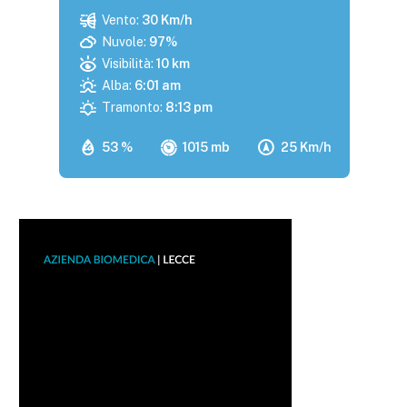
Vento:
30 Km/h
Nuvole:
97%
Visibilità:
10 km
Alba:
6:01 am
Tramonto:
8:13 pm
53 %
1015 mb
25 Km/h