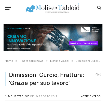
»
»
»
Home
1. Categorie news
Notizie veloci
Dimissioni Curcio, Frattura: ‘Grazie per suo lavoro’
Dimissioni Curcio, Frattura:
0
‘Grazie per suo lavoro’
DI
MOLISETABLOID
DEL
9 AGOSTO 2017
NOTIZIE VELOCI