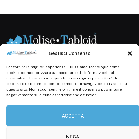
Gestisci Consenso
Per fornire le migliori esperienze, utilizziamo tecnologie come i
Registr. presso il Tribunale di Campobasso: 3/2013 del
cookie per memorizzare e/o accedere alle informazioni del
14.11.2013, Cron. 1254
dispositivo. Il consenso a queste tecnologie ci permetterà di
elaborare dati come il comportamento di navigazione o ID unici su
Roc: iscrizione n° 25549 (Prot. 1138/com/15 del
questo sito. Non acconsentire o ritirare il consenso può influire
30.04.2015)
negativamente su alcune caratteristiche e funzioni.
P.Iva: 01707150700
ACCETTA
Molise Tabloid
Viale Manzoni, 38
86100 Campobasso (CB)
NEGA