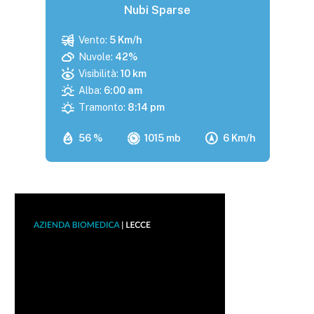
Nubi Sparse
Vento:
5 Km/h
Nuvole:
42%
Visibilità:
10 km
Alba:
6:00 am
Tramonto:
8:14 pm
56 %
1015 mb
6 Km/h