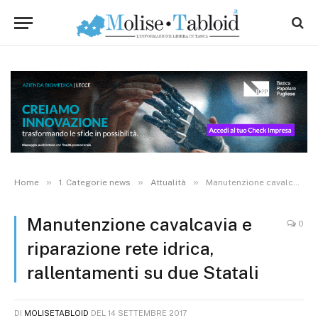
»
»
»
Home
1. Categorie news
Attualità
Manutenzione cavalcavia e riparazione rete idrica, rallentamenti su due Statali
Manutenzione cavalcavia e
0
riparazione rete idrica,
rallentamenti su due Statali
DI
MOLISETABLOID
DEL
14 SETTEMBRE 2017