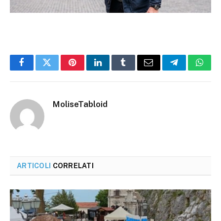
Facebook
Twitter
Pinterest
LinkedIn
Tumblr
Email
Telegram
What
MoliseTabloid
ARTICOLI
CORRELATI