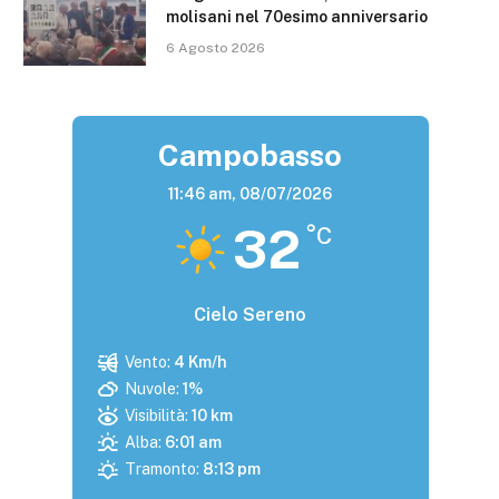
molisani nel 70esimo anniversario
6 Agosto 2026
Campobasso
11:46 am,
08/07/2026
32
°C
Cielo Sereno
Vento:
4 Km/h
Nuvole:
1%
Visibilità:
10 km
Alba:
6:01 am
Tramonto:
8:13 pm