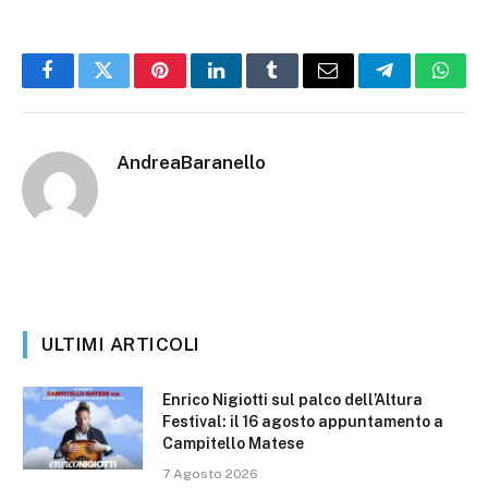
Facebook
Twitter
Pinterest
LinkedIn
Tumblr
Email
Telegram
What
AndreaBaranello
ULTIMI ARTICOLI
Enrico Nigiotti sul palco dell’Altura
Festival: il 16 agosto appuntamento a
Campitello Matese
7 Agosto 2026