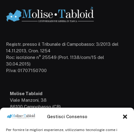
Registr. presso il Tribunale di Campobasso: 3/2013 del
14.11.2013, Cron. 1254
Roc: iscrizione n° 25549 (Prot. 1138/com/15 del
30.04.2015)
P.Iva: 01707150700
Molise Tabloid
Viale Manzoni, 38
86100 Campobasso (CB)
Gestisci Consenso
Tel.
+39 3333169466
Per fornire le migliori esperienze, utilizziamo tecnologie come i
Scrivici a: