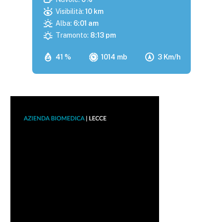
Visibilità:
10 km
Alba:
6:01 am
Tramonto:
8:13 pm
41 %
1014 mb
3 Km/h