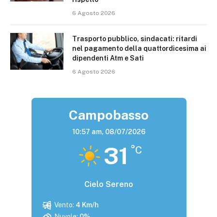
6 Agosto 2026
Trasporto pubblico, sindacati: ritardi
nel pagamento della quattordicesima ai
dipendenti Atm e Sati
6 Agosto 2026
Campobasso
10:57 am,
08/07/2026
31
°C
Cielo Sereno
Vento:
4 Km/h
Nuvole:
0%