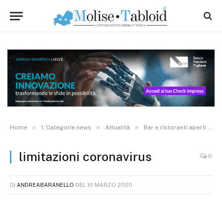
»
»
»
Home
1. Categorie news
Attualità
Bar e ristoranti aperti fino alle 18, ok servizio a domicilio. Spostamenti con autocertificazione. Le disposizioni aggiornate. Video
limitazioni coronavirus
0
DI
ANDREABARANELLO
DEL
10 MARZO 2020