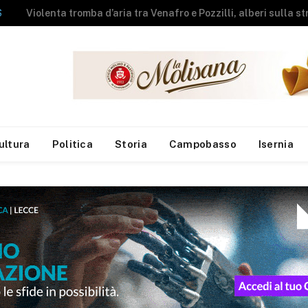
NEWS
A fuoco rimessa agricola, messi in salvo gli animali
ultura
Politica
Storia
Campobasso
Isernia