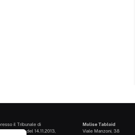
presso il Tribunale di
Molise Tabloid
so: 3/2013 del 14.11.2013,
Viale Manzoni, 38