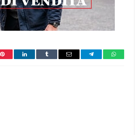
Pinterest
LinkedIn
Tumblr
Email
Telegram
WhatsAp