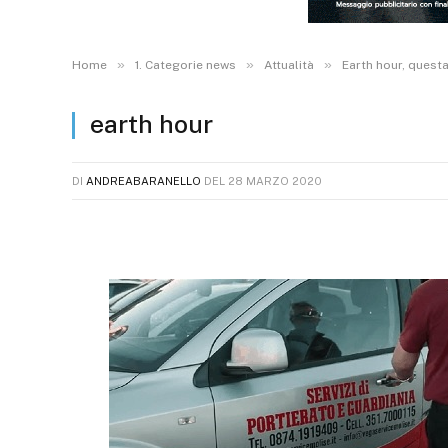
»
»
»
Home
1. Categorie news
Attualità
Earth hour, questa
earth hour
DI
ANDREABARANELLO
DEL
28 MARZO 2020