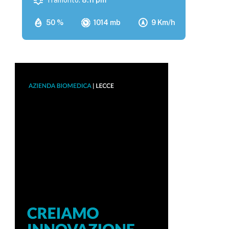
Tramonto:
8:11 pm
50 %
1014 mb
9 Km/h
p