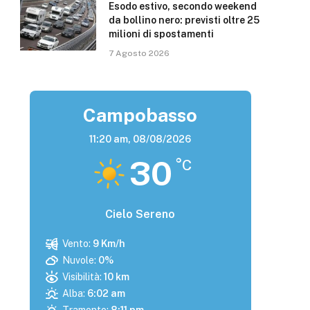
Esodo estivo, secondo weekend
da bollino nero: previsti oltre 25
milioni di spostamenti
7 Agosto 2026
Campobasso
11:20 am,
08/08/2026
30
°C
Cielo Sereno
Vento:
9 Km/h
Nuvole:
0%
Visibilità:
10 km
Alba:
6:02 am