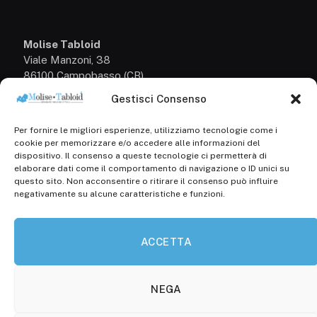
Molise Tabloid
Viale Manzoni, 38
86100 Campobasso (CB)
Gestisci Consenso
Tel.
+39 3333169466
Per fornire le migliori esperienze, utilizziamo tecnologie come i
Scrivici a:
cookie per memorizzare e/o accedere alle informazioni del
info@molisetabloid.it
dispositivo. Il consenso a queste tecnologie ci permetterà di
elaborare dati come il comportamento di navigazione o ID unici su
commerciale@molisetabloid.it
questo sito. Non acconsentire o ritirare il consenso può influire
negativamente su alcune caratteristiche e funzioni.
Disclaimer
ACCETTA
Privacy Policy
Cookie Policy (UE)
NEGA