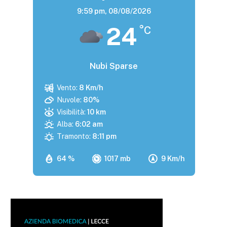
9:59 pm,
08/08/2026
24
°C
Nubi Sparse
Vento:
8 Km/h
Nuvole:
80%
Visibilità:
10 km
Alba:
6:02 am
Tramonto:
8:11 pm
64 %
1017 mb
9 Km/h