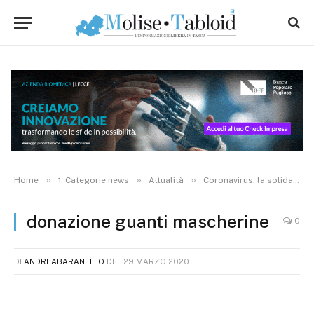
»
»
»
Home
1. Categorie news
Attualità
Coronavirus, la solidarietà viaggia fra la popolazione: piccole donazioni e grande cuore al servizio di chi lotta in prima linea
donazione guanti mascherine
0
DI
ANDREABARANELLO
DEL
29 MARZO 2020