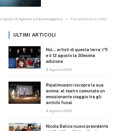
»
se di riposo di Agnone e Cercemaggiore
Fila ambulanze notte
ULTIMI ARTICOLI
Noi… artisti di questa terra: l’11
e il 12 agosto la 30esima
edizione
8 Agosto 2026
Ripalimosani riscopre la sua
anima: al teatro comunale un
emozionante viaggio tra gli
antichi funai
8 Agosto 2026
Nicola Balice nuovo presidente