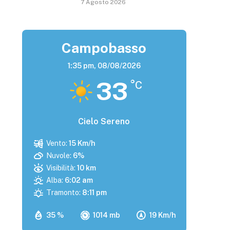
7 Agosto 2026
Campobasso
1:35 pm,
08/08/2026
33
°C
Cielo Sereno
Vento:
15 Km/h
Nuvole:
6%
Visibilità:
10 km
Alba:
6:02 am
Tramonto:
8:11 pm
35 %
1014 mb
19 Km/h