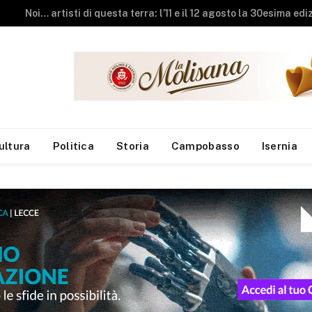
Ripalimosani riscopre la sua anima: al teatro comunale un emozionante viaggio tra gli antichi funai
ultura
Politica
Storia
Campobasso
Isernia