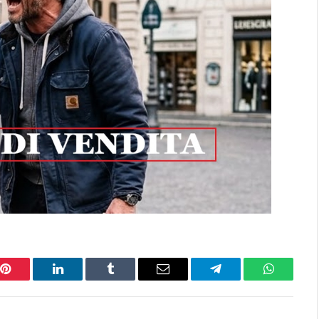
Pinterest
LinkedIn
Tumblr
Email
Telegram
WhatsAp