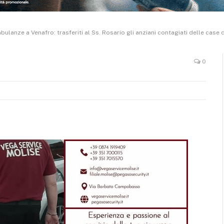
ambulanze a Venafro: trasferiti al Ss. Rosario gli anziani contagiati delle ca
0