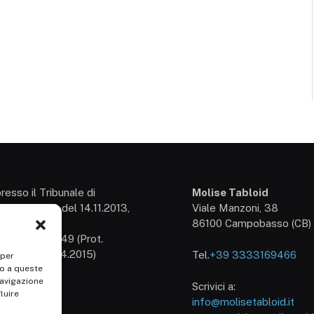
presso il Tribunale di
Molise Tabloid
so: 3/2013 del 14.11.2013,
Viale Manzoni, 38
54
86100 Campobasso (CB)
izione n° 25549 (Prot.
/15 del 30.04.2015)
Tel.
+39 3333169466
 per
1707150700
so a queste
navigazione
Scrivici a:
luire
info@molisetabloid.it