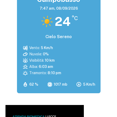
7:47 am,
08/09/2026
24
°C
Cielo Sereno
Vento:
5 Km/h
Nuvole:
0%
Visibilità:
10 km
Alba:
6:03 am
Tramonto:
8:10 pm
62 %
1017 mb
5 Km/h