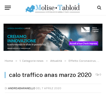
»
»
»
Home
1. Categorie news
Attualità
Effetto Coronavirus, Anas: in Molise traffico in calo del 54%. Circolazione mezzi pesanti ridotta del 21%
calo traffico anas marzo 2020
0
DI
ANDREABARANELLO
DEL
7 APRILE 2020