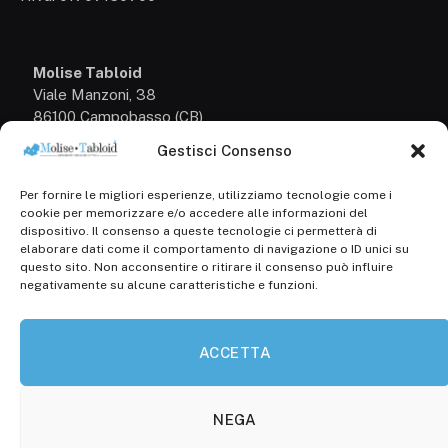
Molise Tabloid
Viale Manzoni, 38
86100 Campobasso (CB)
Gestisci Consenso
Tel.
+39 3333169466
Per fornire le migliori esperienze, utilizziamo tecnologie come i
Scrivici a:
cookie per memorizzare e/o accedere alle informazioni del
info@molisetabloid.it
dispositivo. Il consenso a queste tecnologie ci permetterà di
elaborare dati come il comportamento di navigazione o ID unici su
commerciale@molisetabloid.it
questo sito. Non acconsentire o ritirare il consenso può influire
negativamente su alcune caratteristiche e funzioni.
Disclaimer
ACCETTA
Privacy Policy
Cookie Policy (UE)
NEGA