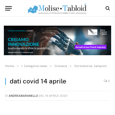
»
»
»
Home
1. Categorie news
Cronaca
Coronavirus, tamponi “fermi”. Calano i ricoveri, salgono a 27 i dimessi in via di guarigione
dati covid 14 aprile
0
DI
ANDREABARANELLO
DEL
14 APRILE 2020