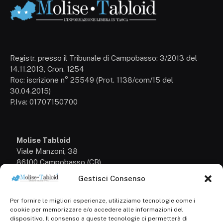
Registr. presso il Tribunale di Campobasso: 3/2013 del
14.11.2013, Cron. 1254
Roc: iscrizione n° 25549 (Prot. 1138/com/15 del
30.04.2015)
P.Iva: 01707150700
Molise Tabloid
Viale Manzoni, 38
86100 Campobasso (CB)
Gestisci Consenso
Tel.
+39 3333169466
Per fornire le migliori esperienze, utilizziamo tecnologie come i
Scrivici a:
cookie per memorizzare e/o accedere alle informazioni del
info@molisetabloid.it
dispositivo. Il consenso a queste tecnologie ci permetterà di