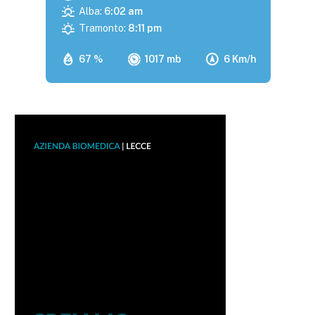
Alba:
6:02 am
Tramonto:
8:11 pm
67 %
1017 mb
6 Km/h