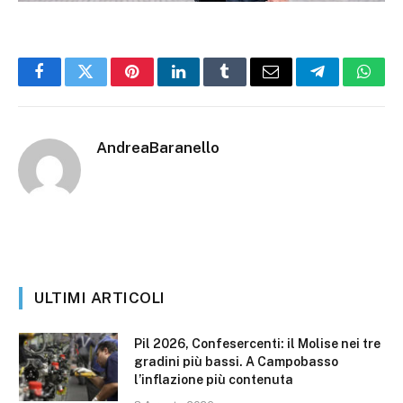
Facebook
Twitter
Pinterest
LinkedIn
Tumblr
Email
Telegram
What
AndreaBaranello
ULTIMI ARTICOLI
Pil 2026, Confesercenti: il Molise nei tre
gradini più bassi. A Campobasso
l’inflazione più contenuta