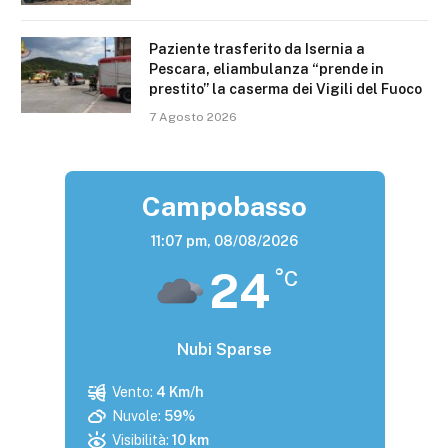
Paziente trasferito da Isernia a
Pescara, eliambulanza “prende in
prestito” la caserma dei Vigili del Fuoco
7 Agosto 2026
Campobasso
11:07 pm,
08/08/2026
24
°C
Nubi Sparse
Vento:
4 Km/h
Nuvole:
59%
Visibilità:
10 km