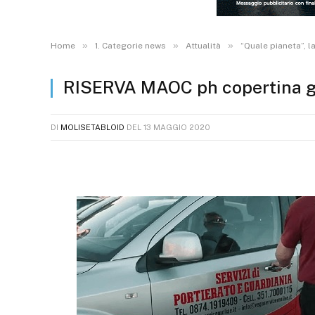
»
»
»
Home
1. Categorie news
Attualità
“Quale pianeta”, l
RISERVA MAOC ph copertina 
DI
MOLISETABLOID
DEL
13 MAGGIO 2020