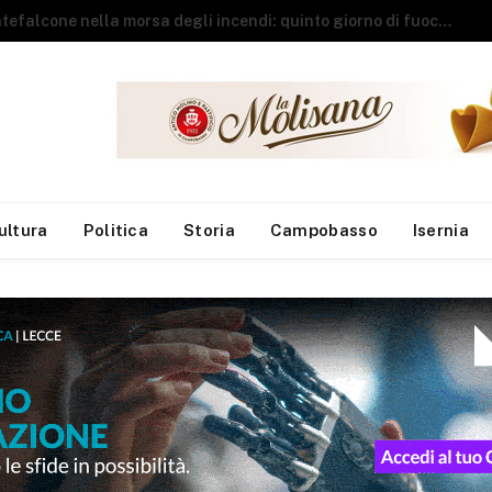
S
Sant’Elena Sannita, pubblicato il calendario degli eventi es
ultura
Politica
Storia
Campobasso
Isernia