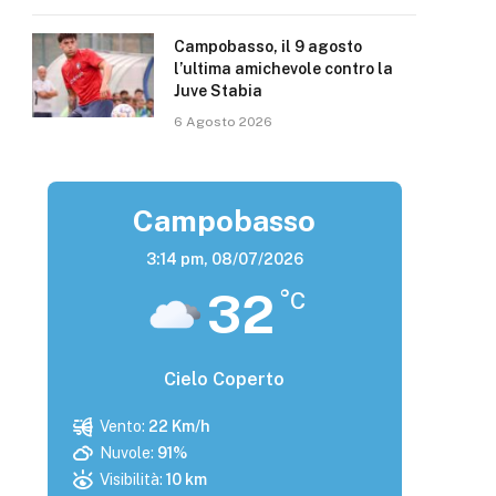
Campobasso, il 9 agosto
l’ultima amichevole contro la
Juve Stabia
6 Agosto 2026
Campobasso
3:14 pm,
08/07/2026
32
°C
Cielo Coperto
Vento:
22 Km/h
Nuvole:
91%
Visibilità:
10 km