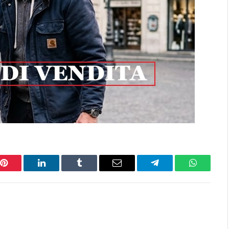
Pinterest
LinkedIn
Tumblr
Email
Telegram
WhatsAp