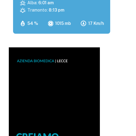
Alba:
6:01 am
Tramonto:
8:13 pm
54 %
1015 mb
17 Km/h
p