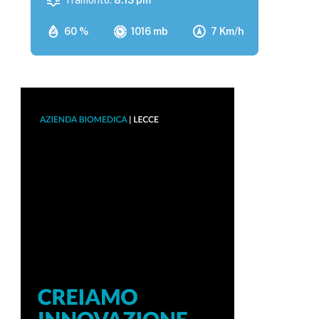
Tramonto:
8:13 pm
60 %
1016 mb
7 Km/h