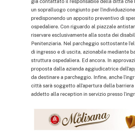
già contattato il responsabile della ditta ch
un sopralluogo congiunto per l’individuazione di 
predisponendo un apposito preventivo di spesa
ospedaliere. Con riguardo al piazzale antistan
riservare esclusivamente alla sosta dei disabili 
Penitenziaria. Nel parcheggio sottostante l’eli
di ingresso e di uscita, azionabile mediante b
struttura ospedaliera. Ed ancora. In approvazi
proposta dalla azienda aggiudicatrice dell’app
da destinare a parcheggio. Infine, anche l’in
città sarà soggetto all’apertura della barrier
addetto alla reception in servizio presso l’ingr