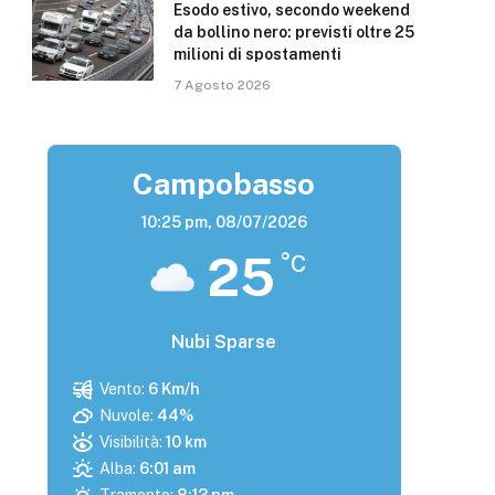
Esodo estivo, secondo weekend
da bollino nero: previsti oltre 25
milioni di spostamenti
7 Agosto 2026
Campobasso
10:25 pm,
08/07/2026
25
°C
Nubi Sparse
Vento:
6 Km/h
Nuvole:
44%
Visibilità:
10 km
Alba:
6:01 am