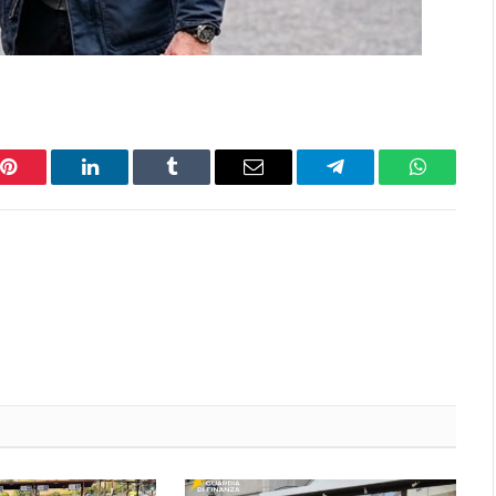
Pinterest
LinkedIn
Tumblr
Email
Telegram
WhatsAp