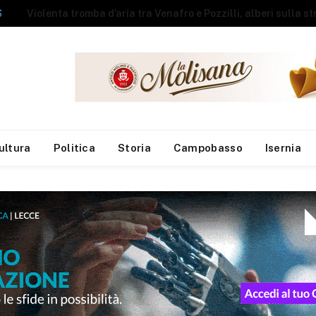
NEWS
A fuoco rimessa agricola, messi in salvo gli animali
ultura
Politica
Storia
Campobasso
Isernia