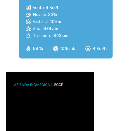
Vento:
4 Km/h
Nuvole:
23%
Visibilità:
10 km
Alba:
6:01 am
Tramonto:
8:13 pm
58 %
1016 mb
4 Km/h