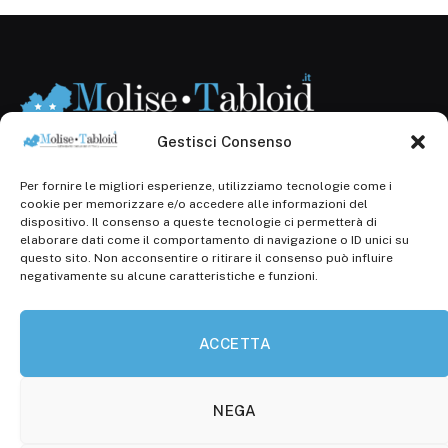
Gestisci Consenso
Per fornire le migliori esperienze, utilizziamo tecnologie come i
Registr. presso il Tribunale di Campobasso: 3/2013 del
cookie per memorizzare e/o accedere alle informazioni del
14.11.2013, Cron. 1254
dispositivo. Il consenso a queste tecnologie ci permetterà di
elaborare dati come il comportamento di navigazione o ID unici su
Roc: iscrizione n° 25549 (Prot. 1138/com/15 del
questo sito. Non acconsentire o ritirare il consenso può influire
30.04.2015)
negativamente su alcune caratteristiche e funzioni.
P.Iva: 01707150700
ACCETTA
Molise Tabloid
Viale Manzoni, 38
86100 Campobasso (CB)
NEGA