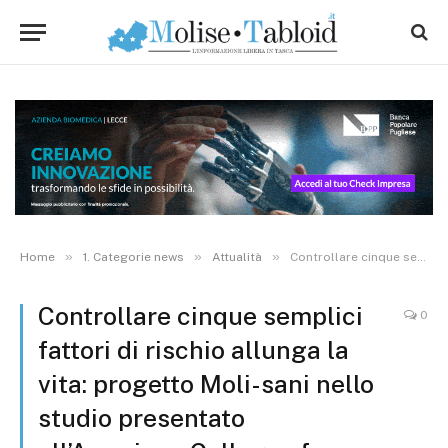
»
»
»
Home
1. Categorie news
Attualità
Controllare cinque semplici fattori di rischio allunga la vita: progetto Moli-sani nello studio presentato all’American College of Cardiology
Controllare cinque semplici
0
fattori di rischio allunga la
vita: progetto Moli-sani nello
studio presentato