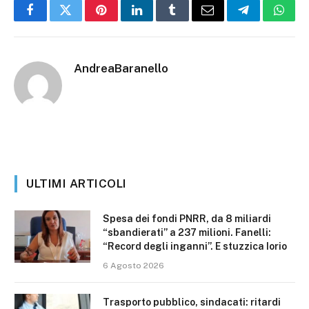
Facebook
Twitter
Pinterest
LinkedIn
Tumblr
Email
Telegram
What
AndreaBaranello
ULTIMI ARTICOLI
Spesa dei fondi PNRR, da 8 miliardi
“sbandierati” a 237 milioni. Fanelli:
“Record degli inganni”. E stuzzica Iorio
6 Agosto 2026
Trasporto pubblico, sindacati: ritardi