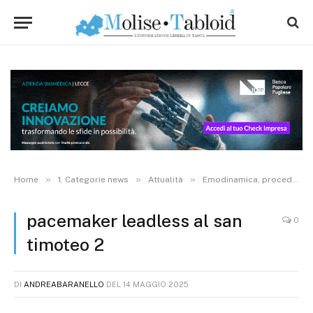
»
»
»
Home
1. Categorie news
Attualità
Emodinamica, procedura complessa al San Timoteo: impiantato con successo un pacemaker leadless
pacemaker leadless al san
0
timoteo 2
DI
ANDREABARANELLO
DEL
14 MAGGIO 2025