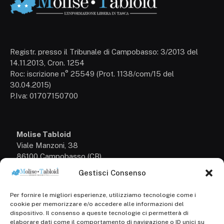
Registr. presso il Tribunale di Campobasso: 3/2013 del
14.11.2013, Cron. 1254
Roc: iscrizione n° 25549 (Prot. 1138/com/15 del
30.04.2015)
P.Iva: 01707150700
Molise Tabloid
Viale Manzoni, 38
86100 Campobasso (CB)
Gestisci Consenso
Tel.
+39 3333169466
Per fornire le migliori esperienze, utilizziamo tecnologie come i
Scrivici a:
cookie per memorizzare e/o accedere alle informazioni del
info@molisetabloid.it
dispositivo. Il consenso a queste tecnologie ci permetterà di
elaborare dati come il comportamento di navigazione o ID unici su
commerciale@molisetabloid.it