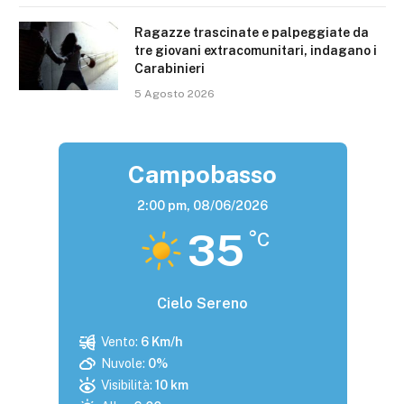
Ragazze trascinate e palpeggiate da
tre giovani extracomunitari, indagano i
Carabinieri
5 Agosto 2026
Campobasso
2:00 pm,
08/06/2026
35
°C
Cielo Sereno
Vento:
6 Km/h
Nuvole:
0%
Visibilità:
10 km