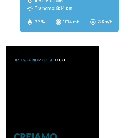
Alba:
6:00 am
Tramonto:
8:14 pm
32 %
1014 mb
3 Km/h