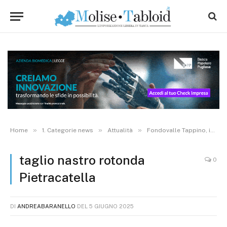
»
»
»
Home
1. Categorie news
Attualità
Fondovalle Tappino, inaugurata la nuova rotonda al bivio di Pietracatella
taglio nastro rotonda
0
Pietracatella
DI
ANDREABARANELLO
DEL
5 GIUGNO 2025