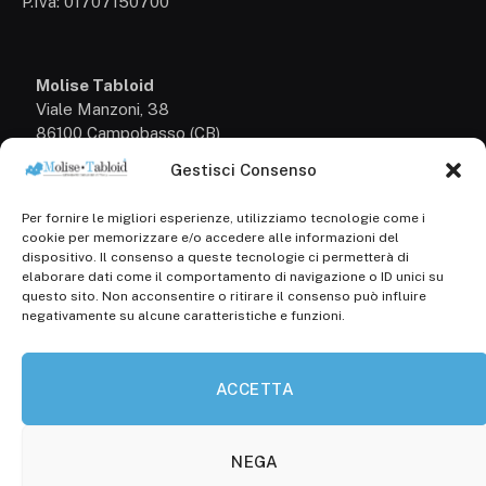
P.Iva: 01707150700
Molise Tabloid
Viale Manzoni, 38
86100 Campobasso (CB)
Gestisci Consenso
Tel.
+39 3333169466
Per fornire le migliori esperienze, utilizziamo tecnologie come i
Scrivici a:
cookie per memorizzare e/o accedere alle informazioni del
info@molisetabloid.it
dispositivo. Il consenso a queste tecnologie ci permetterà di
elaborare dati come il comportamento di navigazione o ID unici su
commerciale@molisetabloid.it
questo sito. Non acconsentire o ritirare il consenso può influire
negativamente su alcune caratteristiche e funzioni.
Disclaimer
ACCETTA
Privacy Policy
Cookie Policy (UE)
NEGA