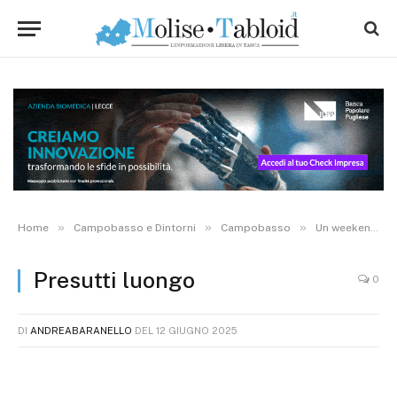
»
»
»
Home
Campobasso e Dintorni
Campobasso
Un weekend… su di giri: a Campobasso la Fiera del disco in vinile
Presutti luongo
0
DI
ANDREABARANELLO
DEL
12 GIUGNO 2025