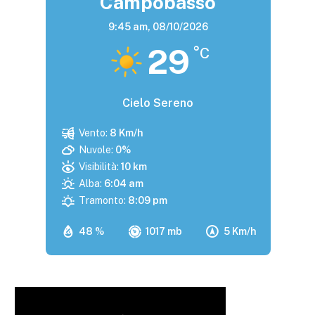
Campobasso
9:45 am,
08/10/2026
29
°C
Cielo Sereno
Vento:
8 Km/h
Nuvole:
0%
Visibilità:
10 km
Alba:
6:04 am
Tramonto:
8:09 pm
48 %
1017 mb
5 Km/h