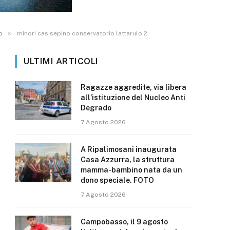
»
o
minori cas sepino conservatorio lattarulo 2
ULTIMI ARTICOLI
Ragazze aggredite, via libera
all’istituzione del Nucleo Anti
Degrado
7 Agosto 2026
A Ripalimosani inaugurata
Casa Azzurra, la struttura
mamma-bambino nata da un
dono speciale. FOTO
7 Agosto 2026
Campobasso, il 9 agosto