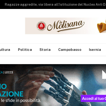
A Ripalimosani inaugurata Casa Azzurra, la struttura mamma-bambino nata da un dono speciale. FOTO
ultura
Politica
Storia
Campobasso
Isernia