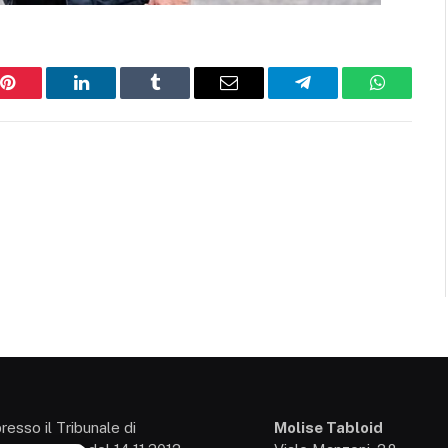
Pinterest
LinkedIn
Tumblr
Email
Telegram
WhatsAp
presso il Tribunale di
Molise Tabloid