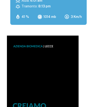
Alba:
6:01 am
Tramonto:
8:13 pm
41 %
1014 mb
3 Km/h