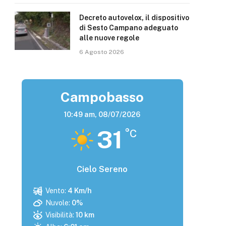
Decreto autovelox, il dispositivo
di Sesto Campano adeguato
alle nuove regole
6 Agosto 2026
Campobasso
10:49 am,
08/07/2026
31
°C
Cielo Sereno
Vento:
4 Km/h
Nuvole:
0%
Visibilità:
10 km