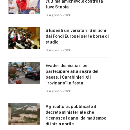
l’ultima amichevole contro la
Juve Stabia
6 Agosto 2026
Studenti universitari, 6 milioni
dai Fondi Europei per le borse di
studio
6 Agosto 2026
Evade i domiciliari per
partecipare alla sagra del
paese, i Carabinieri gli
“rovinano” la festa
6 Agosto 2026
Agricoltura, pubblicato il
decreto ministeriale che
riconosce i danni da maltempo
di inizio aprile