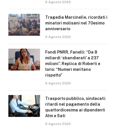
6 Agosto 2026
Tragedia Marcinelle, ricordati i
minatori molisani nel 70esimo
anniversario
6 Agosto 2026
Fondi PNRR, Fanelli: “Da 8
miliardi ‘sbandierati’ a 237
milioni”. Replica di Roberti e
Iorio: “Numeri meritano
rispetto”
6 Agosto 2026
Trasporto pubblico, sindacati:
ritardi nel pagamento della
quattordicesima ai dipendenti
Atm e Sati
6 Agosto 2026