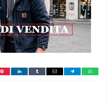
Pinterest
LinkedIn
Tumblr
Email
Telegram
WhatsAp