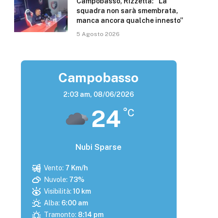
Campobasso, Rizzetta: “La
squadra non sarà smembrata,
manca ancora qualche innesto”
5 Agosto 2026
Campobasso
2:03 am,
08/06/2026
24
°C
Nubi Sparse
Vento:
7 Km/h
Nuvole:
73%
Visibilità:
10 km
Alba:
6:00 am
Tramonto:
8:14 pm