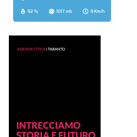
62 %
1017 mb
9 Km/h
p