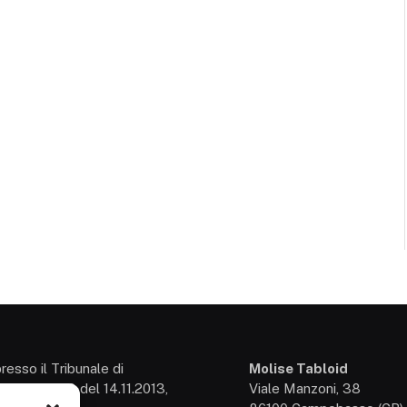
presso il Tribunale di
Molise Tabloid
so: 3/2013 del 14.11.2013,
Viale Manzoni, 38