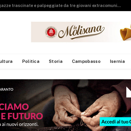
Guardia di Finanza, arrivano sei neo finanzieri al Reparto Aeronavale di Termoli
ultura
Politica
Storia
Campobasso
Isernia