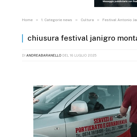
»
»
»
Home
1. Categorie news
Cultura
Festival Antonio J
chiusura festival janigro mon
DI
ANDREABARANELLO
DEL
16 LUGLIO 2025