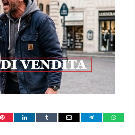
Pinterest
LinkedIn
Tumblr
Email
Telegram
WhatsAp