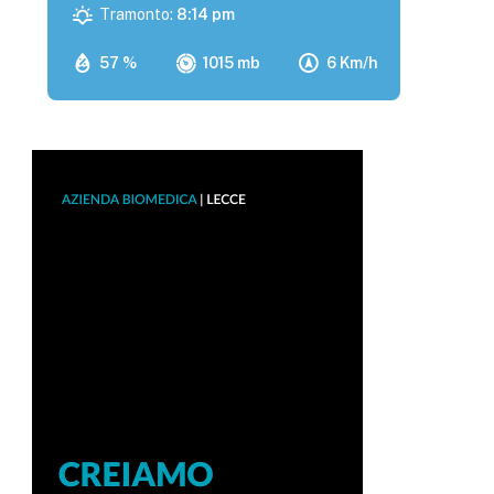
Tramonto:
8:14 pm
57 %
1015 mb
6 Km/h
p