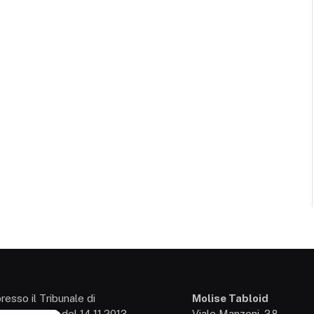
presso il Tribunale di
Molise Tabloid
so: 3/2013 del 14.11.2013,
Viale Manzoni, 38