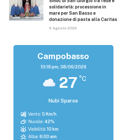
Smoc di San Giorgio tra fede e
solidarietà: processione in
mare per San Basso e
donazione di pasta alla Caritas
6 Agosto 2026
Campobasso
10:19 pm,
08/06/2026
27
°C
Nubi Sparse
Vento:
5 Km/h
Nuvole:
42%
Visibilità:
10 km
Alba:
6:00 am