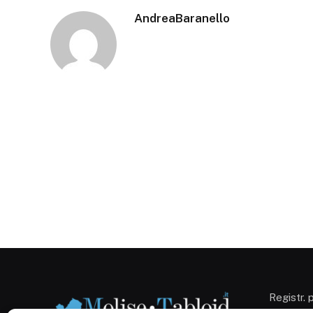
AndreaBaranello
Registr. 
Campobas