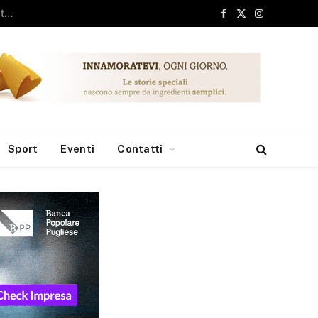
ari, 6 milioni dai Fondi Europei per le borse di studio
Facebook
X
Instagram
(Twitter)
Sport
Eventi
Contatti