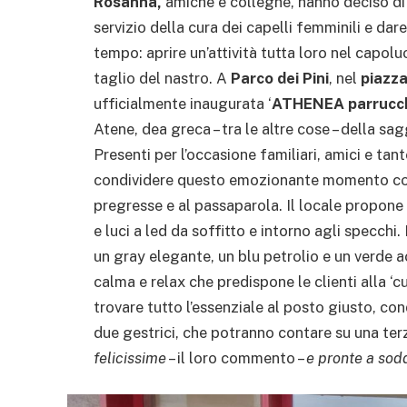
Rosanna,
amiche e colleghe, hanno deciso di 
servizio della cura dei capelli femminili e d
tempo: aprire un’attività tutta loro nel capol
taglio del nastro. A
Parco dei Pini
, nel
piazza
ufficialmente inaugurata ‘
ATHENEA parrucch
Atene, dea greca – tra le altre cose – della sa
Presenti per l’occasione familiari, amici e tan
condividere questo emozionante momento con
pregresse e al passaparola. Il locale propon
e luci a led da soffitto e intorno agli specchi.
un gray elegante, un blu petrolio e un verde 
calma e relax che predispone le clienti alla ‘cu
trovare tutto l’essenziale al posto giusto, con
due gestrici, che potranno contare su una te
felicissime
– il loro commento –
e pronte a sodd