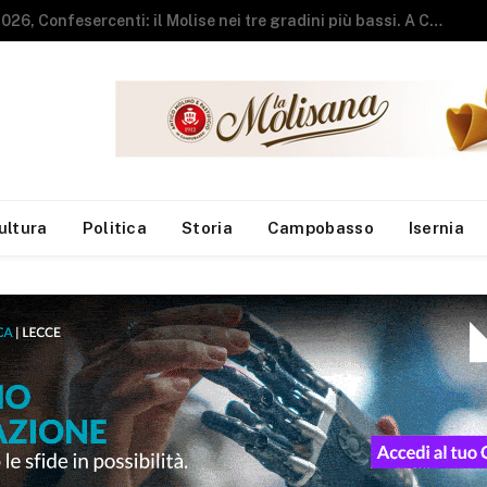
Vendeva pizza e kebab senza autorizzazioni amministrative, chiuso locale del centro
ultura
Politica
Storia
Campobasso
Isernia