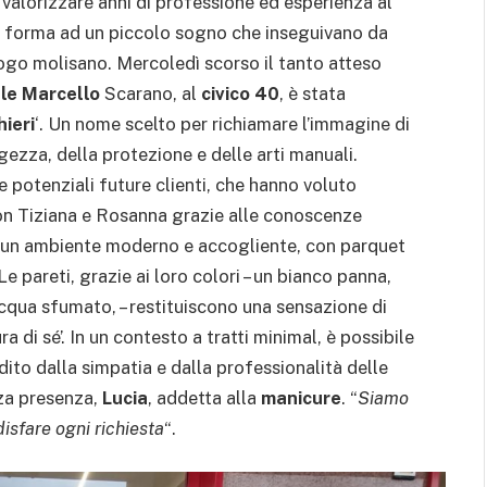
valorizzare anni di professione ed esperienza al
are forma ad un piccolo sogno che inseguivano da
uogo molisano. Mercoledì scorso il tanto atteso
le Marcello
Scarano, al
civico 40
, è stata
ieri
‘. Un nome scelto per richiamare l’immagine di
ggezza, della protezione e delle arti manuali.
te potenziali future clienti, che hanno voluto
 Tiziana e Rosanna grazie alle conoscenze
e un ambiente moderno e accogliente, con parquet
 Le pareti, grazie ai loro colori – un bianco panna,
acqua sfumato, – restituiscono una sensazione di
ra di sé’. In un contesto a tratti minimal, è possibile
dito dalla simpatia e dalla professionalità delle
rza presenza,
Lucia
, addetta alla
manicure
. “
Siamo
isfare ogni richiesta
“.