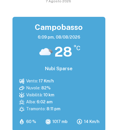
7 Agosto 2026
Campobasso
6:09 pm,
08/08/2026
28
°C
Nubi Sparse
Vento:
17 Km/h
Nuvole:
82%
Visibilità:
10 km
Alba:
6:02 am
Tramonto:
8:11 pm
60 %
1017 mb
14 Km/h