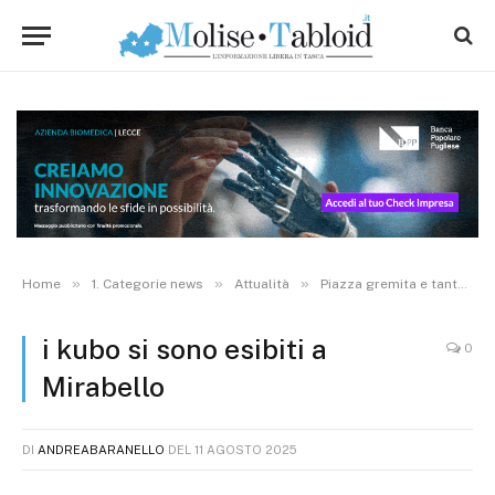
»
»
»
Home
1. Categorie news
Attualità
Piazza gremita e tanta musica a Mirabello per la quarta edizione della sagra della soppressata
i kubo si sono esibiti a
0
Mirabello
DI
ANDREABARANELLO
DEL
11 AGOSTO 2025