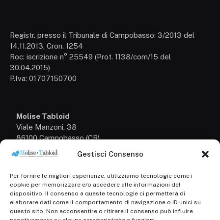
Registr. presso il Tribunale di Campobasso: 3/2013 del
14.11.2013, Cron. 1254
Roc: iscrizione n° 25549 (Prot. 1138/com/15 del
30.04.2015)
P.Iva: 01707150700
Molise Tabloid
Viale Manzoni, 38
86100 Campobasso (CB)
Gestisci Consenso
Tel.
+39 3333169466
Per fornire le migliori esperienze, utilizziamo tecnologie come i
Scrivici a:
cookie per memorizzare e/o accedere alle informazioni del
info@molisetabloid.it
dispositivo. Il consenso a queste tecnologie ci permetterà di
elaborare dati come il comportamento di navigazione o ID unici su
commerciale@molisetabloid.it
questo sito. Non acconsentire o ritirare il consenso può influire