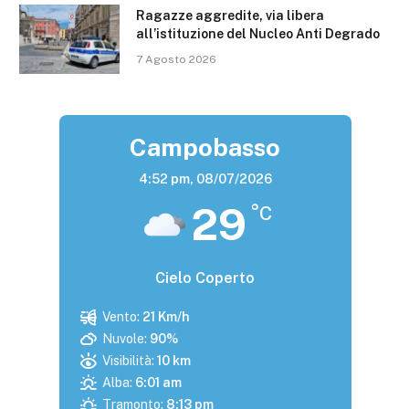
Ragazze aggredite, via libera
all’istituzione del Nucleo Anti Degrado
7 Agosto 2026
Campobasso
4:52 pm,
08/07/2026
29
°C
Cielo Coperto
Vento:
21 Km/h
Nuvole:
90%
Visibilità:
10 km
Alba:
6:01 am
Tramonto:
8:13 pm