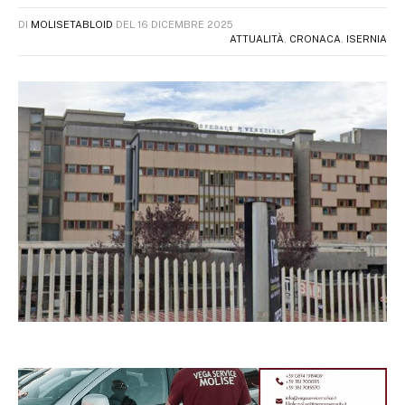
DI
MOLISETABLOID
DEL
16 DICEMBRE 2025
ATTUALITÀ
,
CRONACA
,
ISERNIA