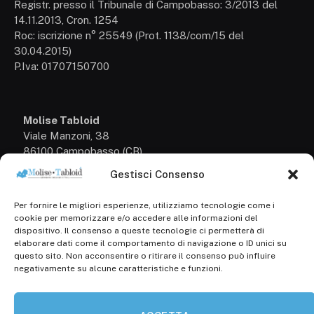
Registr. presso il Tribunale di Campobasso: 3/2013 del
14.11.2013, Cron. 1254
Roc: iscrizione n° 25549 (Prot. 1138/com/15 del
30.04.2015)
P.Iva: 01707150700
Molise Tabloid
Viale Manzoni, 38
86100 Campobasso (CB)
Gestisci Consenso
Tel.
+39 3333169466
Per fornire le migliori esperienze, utilizziamo tecnologie come i
Scrivici a:
cookie per memorizzare e/o accedere alle informazioni del
info@molisetabloid.it
dispositivo. Il consenso a queste tecnologie ci permetterà di
elaborare dati come il comportamento di navigazione o ID unici su
commerciale@molisetabloid.it
questo sito. Non acconsentire o ritirare il consenso può influire
negativamente su alcune caratteristiche e funzioni.
Disclaimer