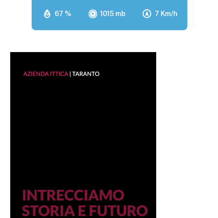
67 %
1015 mb
7 Km/h