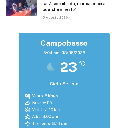
sarà smembrata, manca ancora
qualche innesto”
5 Agosto 2026
Campobasso
5:04 am,
08/06/2026
23
°C
Cielo Sereno
Vento:
6 Km/h
Nuvole:
0%
Visibilità:
10 km
Alba:
6:00 am
Tramonto:
8:14 pm