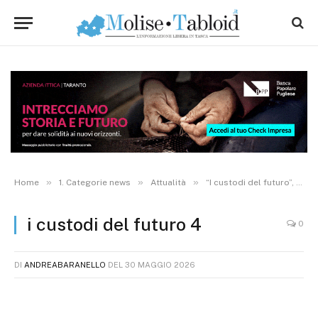
»
»
»
Home
1. Categorie news
Attualità
“I custodi del futuro”, lo “show totale” sulla sostenibilità: studenti attori nel Castello Monforte. FOTO
i custodi del futuro 4
0
DI
ANDREABARANELLO
DEL
30 MAGGIO 2026