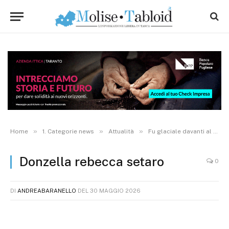
»
»
»
Home
1. Categorie news
Attualità
Fu glaciale davanti al Diavolo, 8 anni dopo tocca alla sorella Rebecca: chi è la nuova Donzella dei Misteri
Donzella rebecca setaro
0
DI
ANDREABARANELLO
DEL
30 MAGGIO 2026