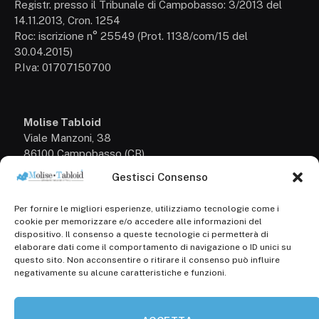
Registr. presso il Tribunale di Campobasso: 3/2013 del
14.11.2013, Cron. 1254
Roc: iscrizione n° 25549 (Prot. 1138/com/15 del
30.04.2015)
P.Iva: 01707150700
Molise Tabloid
Viale Manzoni, 38
86100 Campobasso (CB)
Gestisci Consenso
Tel.
+39 3333169466
Per fornire le migliori esperienze, utilizziamo tecnologie come i
Scrivici a:
cookie per memorizzare e/o accedere alle informazioni del
info@molisetabloid.it
dispositivo. Il consenso a queste tecnologie ci permetterà di
elaborare dati come il comportamento di navigazione o ID unici su
commerciale@molisetabloid.it
questo sito. Non acconsentire o ritirare il consenso può influire
negativamente su alcune caratteristiche e funzioni.
Disclaimer