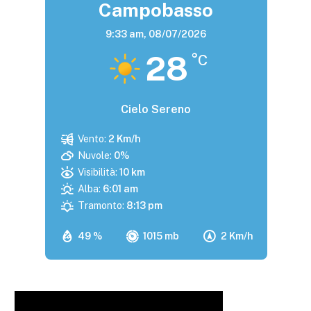
Campobasso
9:33 am,
08/07/2026
28
°C
Cielo Sereno
Vento:
2 Km/h
Nuvole:
0%
Visibilità:
10 km
Alba:
6:01 am
Tramonto:
8:13 pm
49 %
1015 mb
2 Km/h