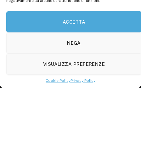
negativamente su alcune caratteristiche e funzioni.
P.Iva: 01707150700
ACCETTA
Molise Tabloid
Viale Manzoni, 38
86100 Campobasso (CB)
NEGA
Tel.
+39 3333169466
VISUALIZZA PREFERENZE
Scrivici a:
info@molisetabloid.it
Cookie Policy
Privacy Policy
commerciale@molisetabloid.it
Disclaimer
Privacy Policy
Cookie Policy (UE)