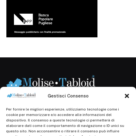
Gestisci Consenso
Per fornire le migliori esperienze, utilizziamo tecnologie come i
Registr. presso il Tribunale di Campobasso: 3/2013 del
cookie per memorizzare e/o accedere alle informazioni del
14.11.2013, Cron. 1254
dispositivo. Il consenso a queste tecnologie ci permetterà di
elaborare dati come il comportamento di navigazione o ID unici su
Roc: iscrizione n° 25549 (Prot. 1138/com/15 del
questo sito. Non acconsentire o ritirare il consenso può influire
30.04.2015)