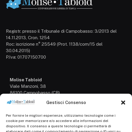
Registr. presso il Tribunale di Campobasso: 3/2013 del
14.11.2013, Cron. 1254
Roc: iscrizione n° 25549 (Prot. 1138/com/15 del
30.04.2015)
P.Iva: 01707150700
Molise Tabloid
Viale Manzoni, 38
86100 Campobasso (CB)
Gestisci Consenso
Tel.
+39 3333169466
Per fornire le migliori esperienze, utilizziamo tecnologie come i
Scrivici a:
cookie per memorizzare e/o accedere alle informazioni del
info@molisetabloid.it
dispositivo. Il consenso a queste tecnologie ci permetterà di
elaborare dati come il comportamento di navigazione o ID unici su