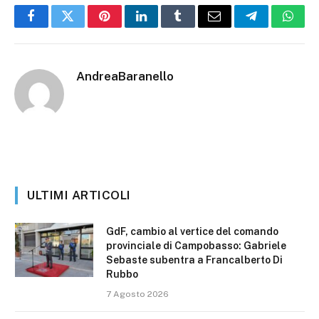
Facebook
Twitter
Pinterest
LinkedIn
Tumblr
Email
Telegram
What
AndreaBaranello
ULTIMI ARTICOLI
GdF, cambio al vertice del comando
provinciale di Campobasso: Gabriele
Sebaste subentra a Francalberto Di
Rubbo
7 Agosto 2026