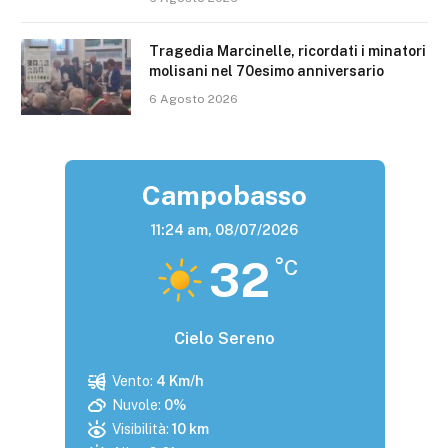
Tragedia Marcinelle, ricordati i minatori
molisani nel 70esimo anniversario
6 Agosto 2026
Campobasso
11:24 am,
08/07/2026
32
°C
Cielo Sereno
Vento:
4 Km/h
Nuvole:
0%
Visibilità:
10 km