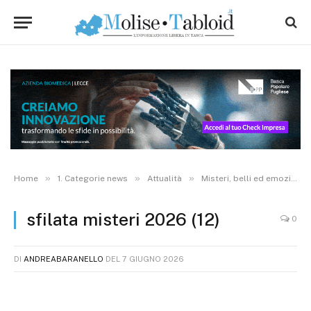
»
»
»
Home
1. Categorie news
Attualità
Misteri, belli ed emozionanti: la storica “marcia” tra le strade di Campobasso accende il Corpus Domini. VIDEO E FOTO
sfilata misteri 2026 (12)
0
DI
ANDREABARANELLO
DEL
7 GIUGNO 2026