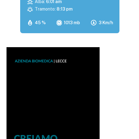
Alba:
6:01 am
Tramonto:
8:13 pm
45 %
1013 mb
3 Km/h