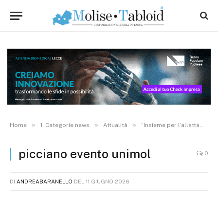
»
»
»
Home
1. Categorie news
Attualità
“Insieme per l’allattamento al seno”, all’Unimol focus su integrazione ospedale-territorio
picciano evento unimol
0
DI
ANDREABARANELLO
DEL
11 GIUGNO 2026