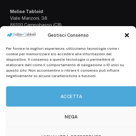
Molise Tabloid
Viale Manzoni, 38
86100 Campobasso (CB)
Gestisci Consenso
Tel.
+39 3333169466
Per fornire le migliori esperienze, utilizziamo tecnologie come i
Scrivici a:
cookie per memorizzare e/o accedere alle informazioni del
info@molisetabloid.it
dispositivo. Il consenso a queste tecnologie ci permetterà di
elaborare dati come il comportamento di navigazione o ID unici su
commerciale@molisetabloid.it
questo sito. Non acconsentire o ritirare il consenso può influire
negativamente su alcune caratteristiche e funzioni.
Disclaimer
ACCETTA
Privacy Policy
Cookie Policy (UE)
NEGA