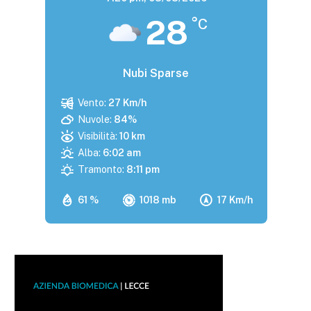
28
°C
Nubi Sparse
Vento:
27 Km/h
Nuvole:
84%
Visibilità:
10 km
Alba:
6:02 am
Tramonto:
8:11 pm
61 %
1018 mb
17 Km/h