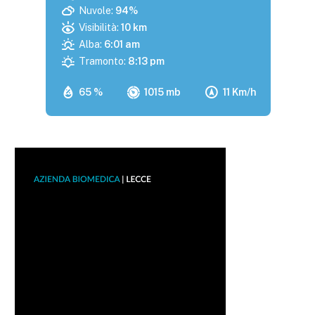
Nuvole:
94%
Visibilità:
10 km
Alba:
6:01 am
Tramonto:
8:13 pm
65 %
1015 mb
11 Km/h