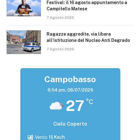
Festival: il 16 agosto appuntamento a
Campitello Matese
7 Agosto 2026
Ragazze aggredite, via libera
all’istituzione del Nucleo Anti Degrado
7 Agosto 2026
Campobasso
6:54 pm,
08/07/2026
27
°C
Cielo Coperto
Vento:
15 Km/h