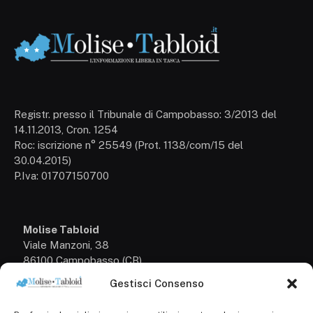
Registr. presso il Tribunale di Campobasso: 3/2013 del
14.11.2013, Cron. 1254
Roc: iscrizione n° 25549 (Prot. 1138/com/15 del
30.04.2015)
P.Iva: 01707150700
Molise Tabloid
Viale Manzoni, 38
86100 Campobasso (CB)
Gestisci Consenso
Tel.
+39 3333169466