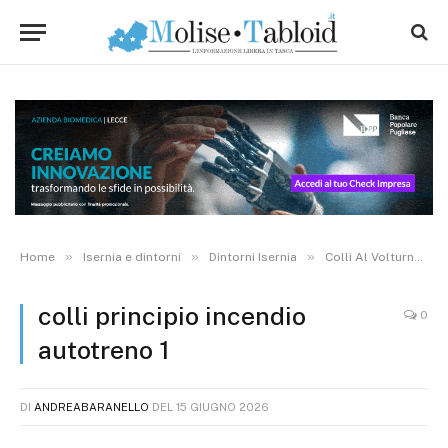
»
»
»
»
Home
Isernia e dintorni
Dintorni Isernia
Colli Al Volturno
colli principio incendio
0
autotreno 1
DI
ANDREABARANELLO
DEL
15 GIUGNO 2026