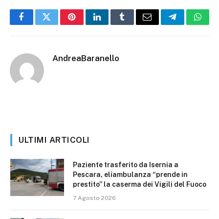
Facebook
Twitter
Pinterest
LinkedIn
Tumblr
Email
Telegram
What
AndreaBaranello
ULTIMI ARTICOLI
Paziente trasferito da Isernia a
Pescara, eliambulanza “prende in
prestito” la caserma dei Vigili del Fuoco
7 Agosto 2026