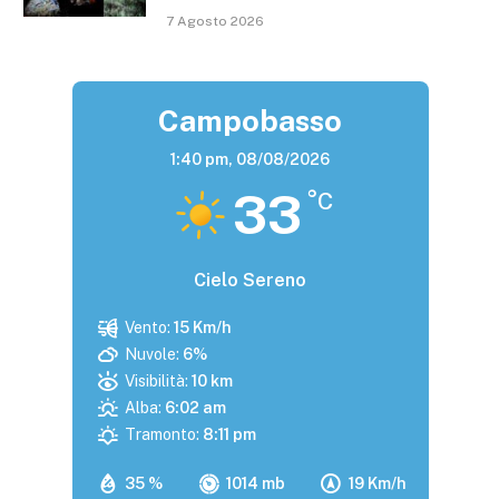
7 Agosto 2026
Campobasso
1:40 pm,
08/08/2026
33
°C
Cielo Sereno
Vento:
15 Km/h
Nuvole:
6%
Visibilità:
10 km
Alba:
6:02 am
Tramonto:
8:11 pm
35 %
1014 mb
19 Km/h