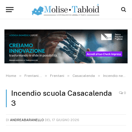
»
»
»
»
Home
Frentani...
Frentani
Casacalenda
Incendio nella notte a Casacalenda, le fiamme “divorano” la scuola del paese. VIDEO
Incendio scuola Casacalenda
0
3
DI
ANDREABARANELLO
DEL
17 GIUGNO 2026