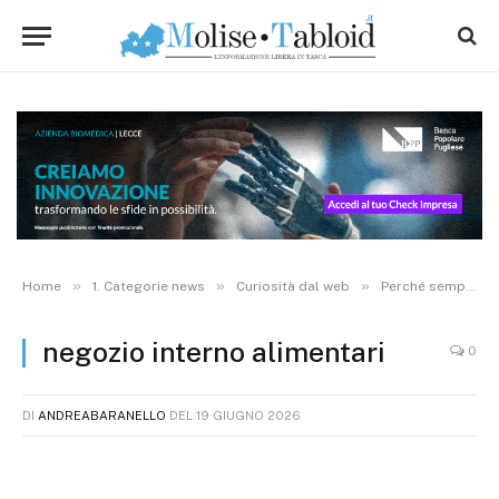
»
»
»
Home
1. Categorie news
Curiosità dal web
Perché sempre più persone scelgono alimenti specifici per esigenze alimentari particolari
negozio interno alimentari
0
DI
ANDREABARANELLO
DEL
19 GIUGNO 2026