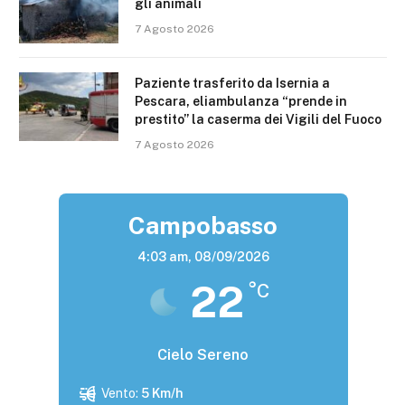
gli animali
7 Agosto 2026
Paziente trasferito da Isernia a
Pescara, eliambulanza “prende in
prestito” la caserma dei Vigili del Fuoco
7 Agosto 2026
Campobasso
4:03 am,
08/09/2026
22
°C
Cielo Sereno
Vento:
5 Km/h