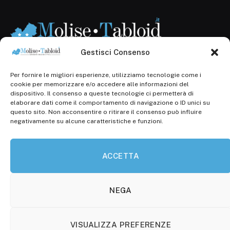
Gestisci Consenso
Per fornire le migliori esperienze, utilizziamo tecnologie come i
Registr. presso il Tribunale di Campobasso: 3/2013 del
cookie per memorizzare e/o accedere alle informazioni del
14.11.2013, Cron. 1254
dispositivo. Il consenso a queste tecnologie ci permetterà di
elaborare dati come il comportamento di navigazione o ID unici su
Roc: iscrizione n° 25549 (Prot. 1138/com/15 del
questo sito. Non acconsentire o ritirare il consenso può influire
30.04.2015)
negativamente su alcune caratteristiche e funzioni.
P.Iva: 01707150700
ACCETTA
Molise Tabloid
Viale Manzoni, 38
86100 Campobasso (CB)
NEGA
Tel.
+39 3333169466
VISUALIZZA PREFERENZE