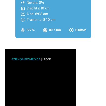
Nuvole:
0%
Visibilità:
10 km
Alba:
6:03 am
Tramonto:
8:10 pm
66 %
1017 mb
6 Km/h