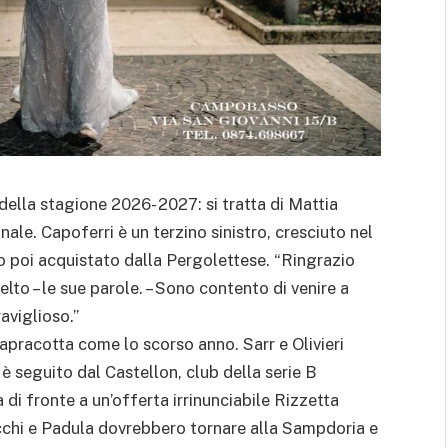
ella stagione 2026- 2027: si tratta di Mattia
ale. Capoferri è un terzino sinistro, cresciuto nel
ato poi acquistato dalla Pergolettese. “Ringrazio
lto – le sue parole. – Sono contento di venire a
viglioso.”
 Capracotta come lo scorso anno. Sarr e Olivieri
 è seguito dal Castellon, club della serie B
i fronte a un’offerta irrinunciabile Rizzetta
cchi e Padula dovrebbero tornare alla Sampdoria e