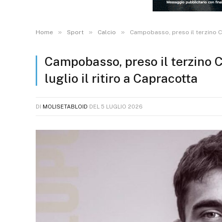
»
»
»
Home
Sport
Calcio
Campobasso, preso il terzino Capo
Campobasso, preso il terzino Cap
luglio il ritiro a Capracotta
DI
MOLISETABLOID
DEL
5 LUGLIO 2026