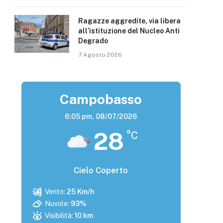
Ragazze aggredite, via libera
all’istituzione del Nucleo Anti
Degrado
7 Agosto 2026
Campobasso
6:05 pm,
08/07/2026
28
°C
Cielo Coperto
Vento:
25 Km/h
Nuvole:
93%
Visibilità:
10 km