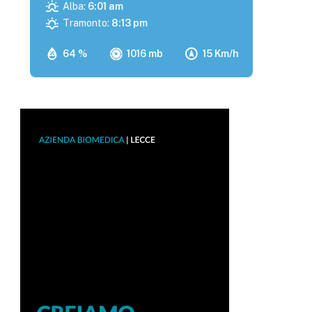
Alba:
6:01 am
Tramonto:
8:13 pm
64 %
1016 mb
15 Km/h