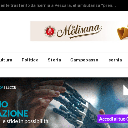
Sla, Neuromed: individuato meccanismo che compromette l’equilibrio dei motoneuroni
ultura
Politica
Storia
Campobasso
Isernia