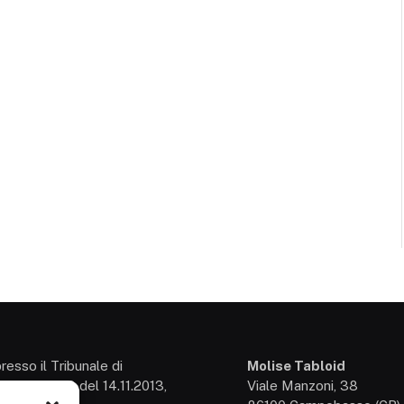
presso il Tribunale di
Molise Tabloid
so: 3/2013 del 14.11.2013,
Viale Manzoni, 38