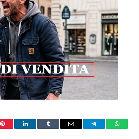
Pinterest
LinkedIn
Tumblr
Email
Telegram
WhatsAp