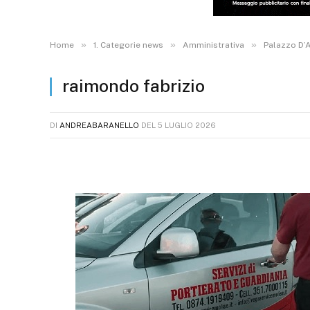
»
»
»
Home
1. Categorie news
Amministrativa
Palazzo D’A
raimondo fabrizio
DI
ANDREABARANELLO
DEL
5 LUGLIO 2026