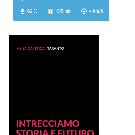
62 %
1015 mb
4 Km/h
p