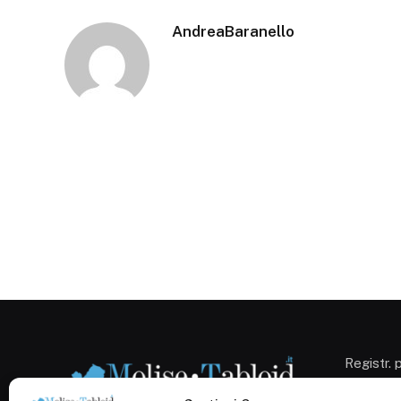
AndreaBaranello
Registr. 
Campobas