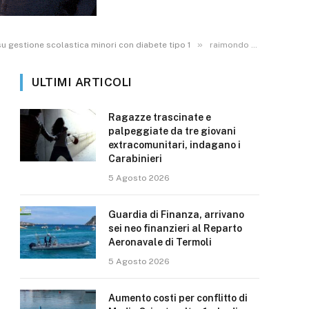
»
u gestione scolastica minori con diabete tipo 1
raimondo fabrizio
ULTIMI ARTICOLI
Ragazze trascinate e
palpeggiate da tre giovani
extracomunitari, indagano i
Carabinieri
5 Agosto 2026
Guardia di Finanza, arrivano
sei neo finanzieri al Reparto
Aeronavale di Termoli
5 Agosto 2026
Aumento costi per conflitto di