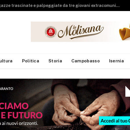
Guardia di Finanza, arrivano sei neo finanzieri al Reparto Aeronavale di Termoli
ultura
Politica
Storia
Campobasso
Isernia