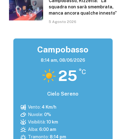
Campobasso, Rizzetta: “La
squadra non sarà smembrata,
manca ancora qualche innesto”
5 Agosto 2026
Campobasso
8:14 am,
08/06/2026
25
°C
Cielo Sereno
Vento:
4 Km/h
Nuvole:
0%
Visibilità:
10 km
Alba:
6:00 am
Tramonto:
8:14 pm