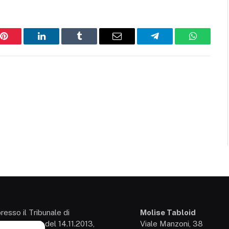
Pinterest
LinkedIn
Tumblr
Email
Telegram
WhatsAp
presso il Tribunale di
Molise Tabloid
so: 3/2013 del 14.11.2013,
Viale Manzoni, 38