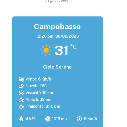
7 Agosto 2026
Campobasso
12:26 pm,
08/09/2026
31
°C
Cielo Sereno
Vento:
6 Km/h
Nuvole:
0%
Visibilità:
10 km
Alba:
6:03 am
Tramonto:
8:10 pm
45 %
1016 mb
5 Km/h