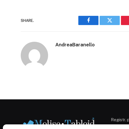
SHARE.
Facebook
Twitter
AndreaBaranello
Registr. 
Campobas