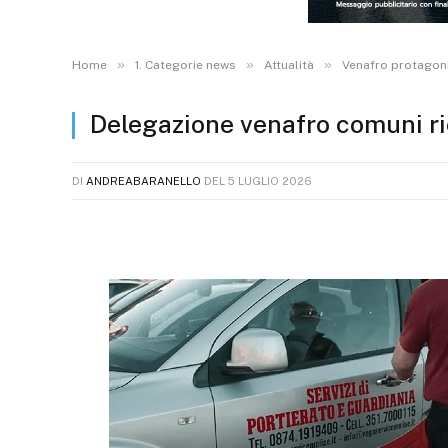
»
»
»
Home
1. Categorie news
Attualità
Venafro protagonis
Delegazione venafro comuni ri
DI
ANDREABARANELLO
DEL
5 LUGLIO 2026