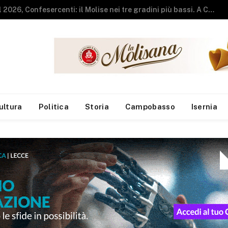
Vendeva pizza e kebab senza autorizzazioni amministrative, chiuso locale del centro
ultura
Politica
Storia
Campobasso
Isernia