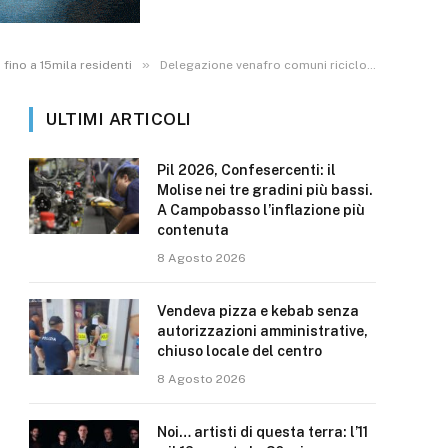
»
 fino a 15mila residenti
Delegazione venafro comuni ricicloni
ULTIMI ARTICOLI
Pil 2026, Confesercenti: il
Molise nei tre gradini più bassi.
A Campobasso l’inflazione più
contenuta
8 Agosto 2026
Vendeva pizza e kebab senza
autorizzazioni amministrative,
chiuso locale del centro
8 Agosto 2026
Noi… artisti di questa terra: l’11