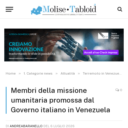
»
»
»
Home
1. Categorie news
Attualità
Terremoto in Venezuela, 5 medici Asrem partiti con la missione umanitaria della Protezione Civile
Membri della missione
0
umanitaria promossa dal
Governo italiano in Venezuela
DI
ANDREABARANELLO
DEL
6 LUGLIO 2026