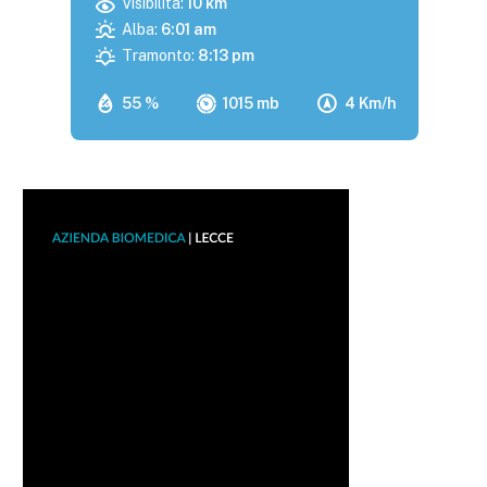
Visibilità:
10 km
Alba:
6:01 am
Tramonto:
8:13 pm
55 %
1015 mb
4 Km/h