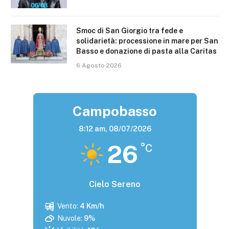
Smoc di San Giorgio tra fede e
solidarietà: processione in mare per San
Basso e donazione di pasta alla Caritas
6 Agosto 2026
Campobasso
8:12 am,
08/07/2026
26
°C
Cielo Sereno
Vento:
4 Km/h
Nuvole:
9%