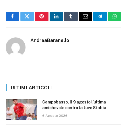
Facebook
Twitter
Pinterest
LinkedIn
Tumblr
Email
Telegram
What
AndreaBaranello
ULTIMI ARTICOLI
Campobasso, il 9 agosto l’ultima
amichevole contro la Juve Stabia
6 Agosto 2026