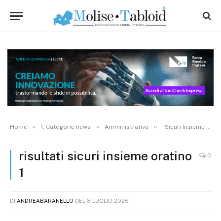
»
»
»
Home
1. Categorie news
Amministrativa
“Sicuri Insieme”, presentati gli esiti del progetto. Nuovo percorso con Cittadinanzattiva
risultati sicuri insieme oratino
0
1
DI
ANDREABARANELLO
DEL
8 LUGLIO 2026