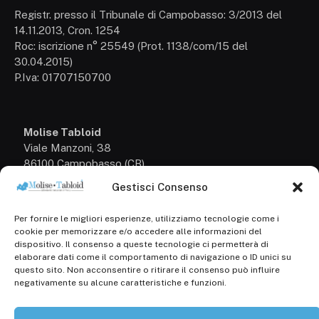
Registr. presso il Tribunale di Campobasso: 3/2013 del
14.11.2013, Cron. 1254
Roc: iscrizione n° 25549 (Prot. 1138/com/15 del
30.04.2015)
P.Iva: 01707150700
Molise Tabloid
Viale Manzoni, 38
86100 Campobasso (CB)
Gestisci Consenso
Tel.
+39 3333169466
Per fornire le migliori esperienze, utilizziamo tecnologie come i
Scrivici a:
cookie per memorizzare e/o accedere alle informazioni del
info@molisetabloid.it
dispositivo. Il consenso a queste tecnologie ci permetterà di
elaborare dati come il comportamento di navigazione o ID unici su
commerciale@molisetabloid.it
questo sito. Non acconsentire o ritirare il consenso può influire
negativamente su alcune caratteristiche e funzioni.
Disclaimer