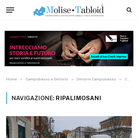
»
»
»
Home
Campobasso e Dintorni
Dintorni Campobasso
Category: "Ripalimosani" (Page 13)
NAVIGAZIONE:
RIPALIMOSANI