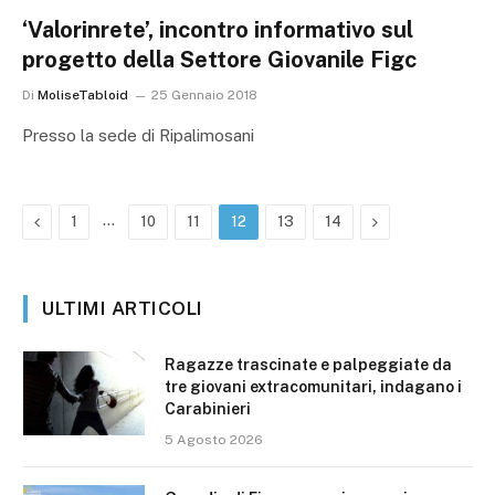
‘Valorinrete’, incontro informativo sul
progetto della Settore Giovanile Figc
Di
MoliseTabloid
25 Gennaio 2018
Presso la sede di Ripalimosani
Precedente
…
Prossimo
1
10
11
12
13
14
ULTIMI ARTICOLI
Ragazze trascinate e palpeggiate da
tre giovani extracomunitari, indagano i
Carabinieri
5 Agosto 2026