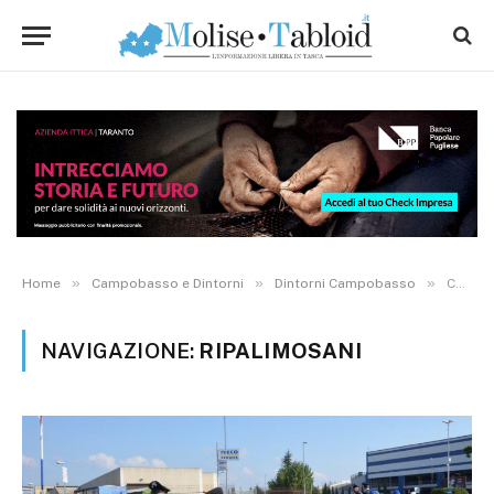
»
»
»
Home
Campobasso e Dintorni
Dintorni Campobasso
Category: "Ripalimosani" (Page 12)
NAVIGAZIONE:
RIPALIMOSANI