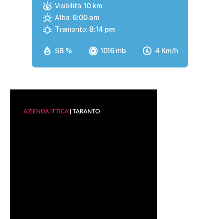
Visibilità:
10 km
Alba:
6:00 am
Tramonto:
8:14 pm
58 %
1016 mb
4 Km/h