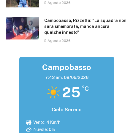
5 Agosto 2026
Campobasso, Rizzetta: “La squadra non
sarà smembrata, manca ancora
qualche innesto”
5 Agosto 2026
Campobasso
7:43 am,
08/06/2026
25
°C
Cielo Sereno
Vento:
4 Km/h
Nuvole:
0%