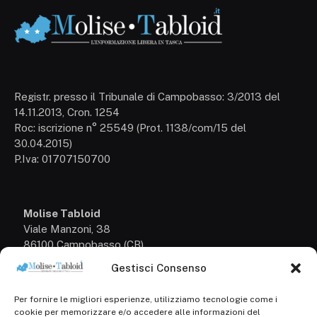
Registr. presso il Tribunale di Campobasso: 3/2013 del
14.11.2013, Cron. 1254
Roc: iscrizione n° 25549 (Prot. 1138/com/15 del
30.04.2015)
P.Iva: 01707150700
Molise Tabloid
Viale Manzoni, 38
86100 Campobasso (CB)
Gestisci Consenso
Tel.
+39 3333169466
Per fornire le migliori esperienze, utilizziamo tecnologie come i
Scrivici a:
cookie per memorizzare e/o accedere alle informazioni del