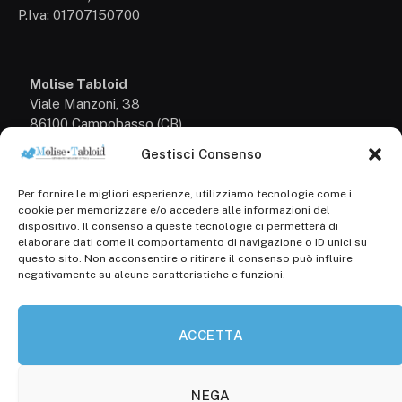
P.Iva: 01707150700
Molise Tabloid
Viale Manzoni, 38
86100 Campobasso (CB)
Gestisci Consenso
Tel.
+39 3333169466
Per fornire le migliori esperienze, utilizziamo tecnologie come i
Scrivici a:
cookie per memorizzare e/o accedere alle informazioni del
info@molisetabloid.it
dispositivo. Il consenso a queste tecnologie ci permetterà di
elaborare dati come il comportamento di navigazione o ID unici su
commerciale@molisetabloid.it
questo sito. Non acconsentire o ritirare il consenso può influire
negativamente su alcune caratteristiche e funzioni.
Disclaimer
ACCETTA
Privacy Policy
Cookie Policy (UE)
NEGA