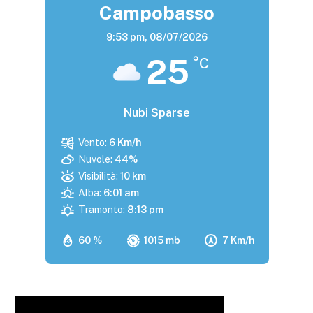
Campobasso
9:53 pm,
08/07/2026
25
°C
Nubi Sparse
Vento:
6 Km/h
Nuvole:
44%
Visibilità:
10 km
Alba:
6:01 am
Tramonto:
8:13 pm
60 %
1015 mb
7 Km/h